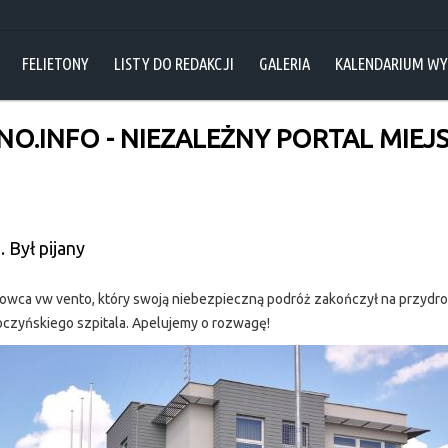
FELIETONY
LISTY DO REDAKCJI
GALERIA
KALENDARIUM W
O.INFO - NIEZALEŻNY PORTAL MIEJS
Był pijany
ierowca vw vento, który swoją niebezpieczną podróż zakończył na przyd
czyńskiego szpitala. Apelujemy o rozwagę!