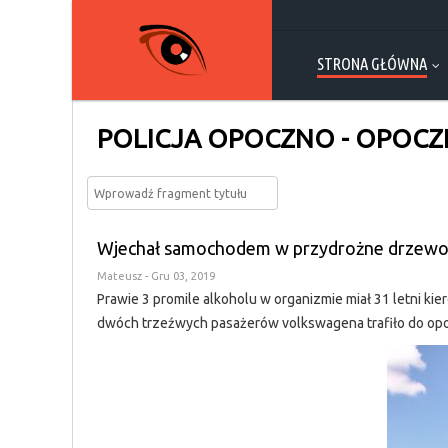
STRONA GŁÓWNA
POLICJA OPOCZNO - OPOCZN
Wjechał samochodem w przydrożne drzewo. 
Mateusz
- Gru 03, 2019
Prawie 3 promile alkoholu w organizmie miał 31 letni k
dwóch trzeźwych pasażerów volkswagena trafiło do opo