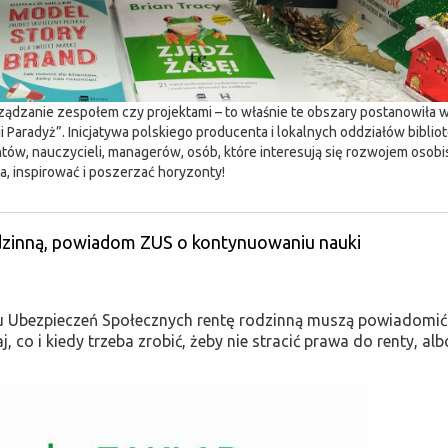
rządzanie zespołem czy projektami – to właśnie te obszary postanowiła
i Paradyż”. Inicjatywa polskiego producenta i lokalnych oddziałów bibliot
tów, nauczycieli, managerów, osób, które interesują się rozwojem osobi
a, inspirować i poszerzać horyzonty!
odzinną, powiadom ZUS o kontynuowaniu nauki
adu Ubezpieczeń Społecznych rentę rodzinną muszą powiadomi
 co i kiedy trzeba zrobić, żeby nie stracić prawa do renty, alb