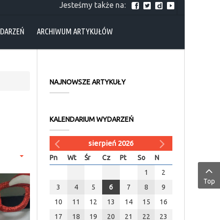
Jesteśmy także na:
YDARZEŃ
ARCHIWUM ARTYKUŁÓW
NAJNOWSZE ARTYKUŁY
KALENDARIUM WYDARZEŃ
sierpień 2026
Pn
Wt
Śr
Cz
Pt
So
N
1
2
Top
3
4
5
6
7
8
9
10
11
12
13
14
15
16
17
18
19
20
21
22
23