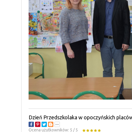
Dzień Przedszkolaka w opoczyńskich placó
Ocena użytkowników:
5
/
5