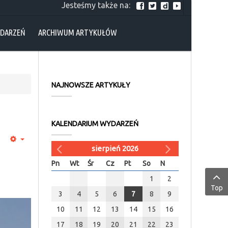
Jesteśmy także na:
YDARZEŃ
ARCHIWUM ARTYKUŁÓW
NAJNOWSZE ARTYKUŁY
KALENDARIUM WYDARZEŃ
sierpień 2026
Pn
Wt
Śr
Cz
Pt
So
N
1
2
Top
3
4
5
6
7
8
9
10
11
12
13
14
15
16
17
18
19
20
21
22
23