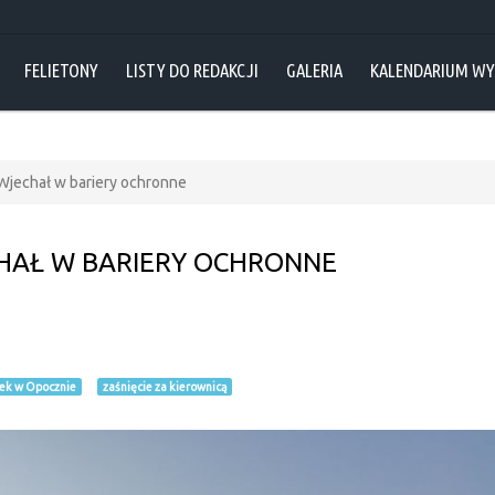
FELIETONY
LISTY DO REDAKCJI
GALERIA
KALENDARIUM W
 Wjechał w bariery ochronne
CHAŁ W BARIERY OCHRONNE
ek w Opocznie
zaśnięcie za kierownicą