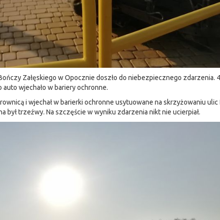
a Bończy Załęskiego w Opocznie doszło do niebezpiecznego zdarzenia. 4
 auto wjechało w bariery ochronne.
a kierownicą i wjechał w barierki ochronne usytuowane na skrzyżowaniu uli
 był trzeźwy. Na szczęście w wyniku zdarzenia nikt nie ucierpiał.