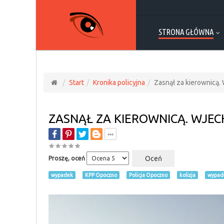
STRONA GŁÓWNA
Start
Kronika policyjna
Zasnął za kierownicą.
ZASNĄŁ ZA KIEROWNICĄ. WJE
Proszę, oceń
wypadek
KPP Opoczno
Policja Opoczno
kolizja
wypad