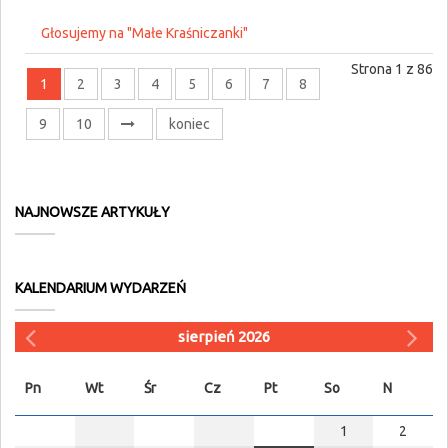
Głosujemy na "Małe Kraśniczanki"
Strona 1 z 86
1
2
3
4
5
6
7
8
9
10
koniec
NAJNOWSZE ARTYKUŁY
KALENDARIUM WYDARZEŃ
sierpień 2026
Pn
Wt
Śr
Cz
Pt
So
N
1
2