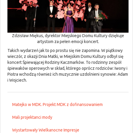
Zdzisław Miękus, dyrektor Miejskiego Domu Kultury dziękuje
artystom za pełen emocji koncert.
Takich wydarzeń jak to po prostu się nie zapomina. W piątkowy
wieczór, z okazji Dnia Matki, w Miejskim Domu Kultury odbył się
koncert Śpiewającej Rodziny Kaczmarków. To rodzinny zespół
śpiewaków operowych w skład, którego oprócz rodziców: Iwony i
Piotra wchodzą również ich muzycznie uzdolnieni synowie: Adam
i Wojciech.
Matejko w MDK. Projekt MDK z dofinansowaniem
Mali projektanci mody
Wystartowały Wielkanocne Impresje