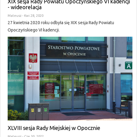
XIX sesja Rady Powiatu Opoczyńskiego VI kadencji
- wideorelacja
Mateusz
- Kwi 28, 2020
27 kwietnia 2020 roku odbyła się XIX sesja Rady Powiatu
Opoczyńskiego VI kadencji.
XLVIII sesja Rady Miejskiej w Opocznie
Mateusz
- Cze 30, 2022