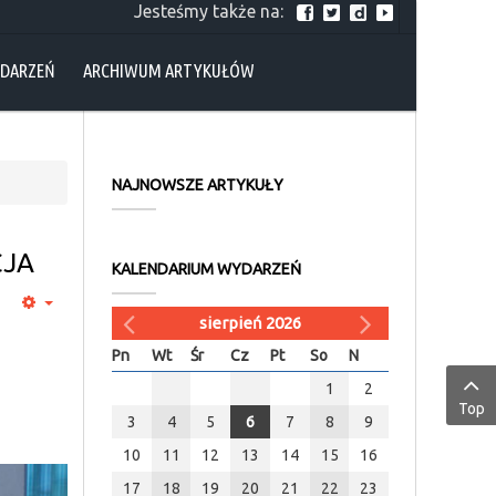
Jesteśmy także na:
YDARZEŃ
ARCHIWUM ARTYKUŁÓW
NAJNOWSZE ARTYKUŁY
CJA
KALENDARIUM WYDARZEŃ
sierpień 2026
Pn
Wt
Śr
Cz
Pt
So
N
1
2
Top
3
4
5
6
7
8
9
10
11
12
13
14
15
16
17
18
19
20
21
22
23