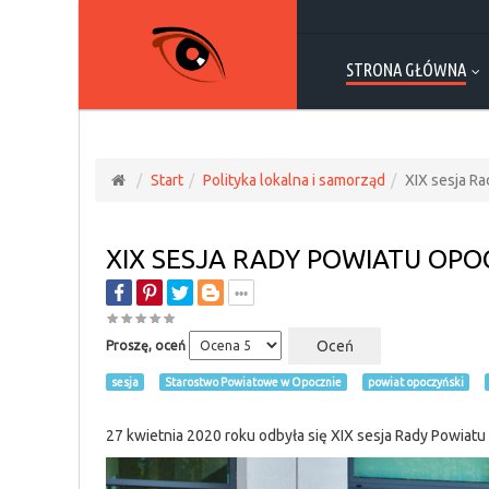
STRONA GŁÓWNA
Start
Polityka lokalna i samorząd
XIX sesja Ra
XIX SESJA RADY POWIATU OPO
Proszę, oceń
sesja
Starostwo Powiatowe w Opocznie
powiat opoczyński
27 kwietnia 2020 roku odbyła się XIX sesja Rady Powiatu