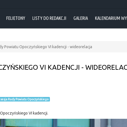
FELIETONY
LISTY DO REDAKCJI
GALERIA
KALENDARIUM W
dy Powiatu Opoczyńskiego VI kadencji - wideorelacja
CZYŃSKIEGO VI KADENCJI - WIDEORELA
sesja Rady Powiatu Opoczyńskiego
 Opoczyńskiego VI kadencji.