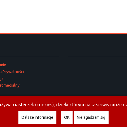
amin
ka Prywatności
ja
at medialny
żywa ciasteczek (cookies), dzięki którym nasz serwis może dzi
Dalsze informacje
OK
Nie zgadzam się