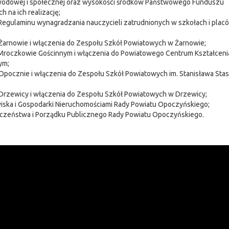
zawodowej i społecznej oraz wysokości środków Państwowego Funduszu
 na ich realizację;
Regulaminu wynagradzania nauczycieli zatrudnionych w szkołach i pla
w Żarnowie i włączenia do Zespołu Szkół Powiatowych w Żarnowie;
 w Mroczkowie Gościnnym i włączenia do Powiatowego Centrum Kształceni
ym;
w Opocznie i włączenia do Zespołu Szkół Powiatowych im. Stanisława Sta
w Drzewicy i włączenia do Zespołu Szkół Powiatowych w Drzewicy;
wiska i Gospodarki Nieruchomościami Rady Powiatu Opoczyńskiego;
pieczeństwa i Porządku Publicznego Rady Powiatu Opoczyńskiego.