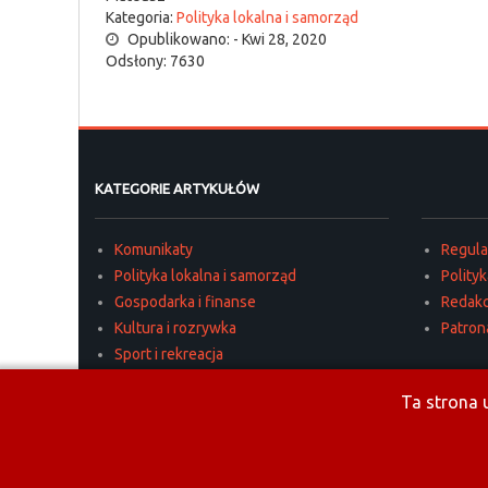
Kategoria:
Polityka lokalna i samorząd
Opublikowano: - Kwi 28, 2020
Odsłony: 7630
KATEGORIE ARTYKUŁÓW
Komunikaty
Regul
Polityka lokalna i samorząd
Polity
Gospodarka i finanse
Redakc
Kultura i rozrywka
Patron
Sport i rekreacja
Edukacja i oświata
Ta strona u
Kronika policyjna
Ciekawostki
Archiwalne materiały Telewizji Lokalnej
Materiały reklamowe