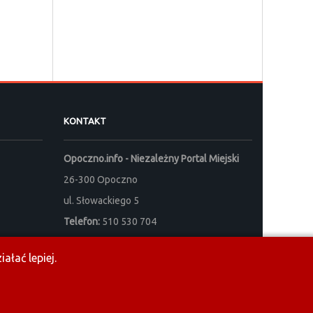
KONTAKT
Opoczno.info - Niezależny Portal Miejski
26-300 Opoczno
ul. Słowackiego 5
Telefon:
510 530 704
e-mail:
redakcja@opoczno.info
ałać lepiej.
Sprzedaż powierzchni reklamowej:
reklama@opoczno.info
Listy do redakcji prosimy kierować na adres:
listy_do_redakcji@opoczno.info