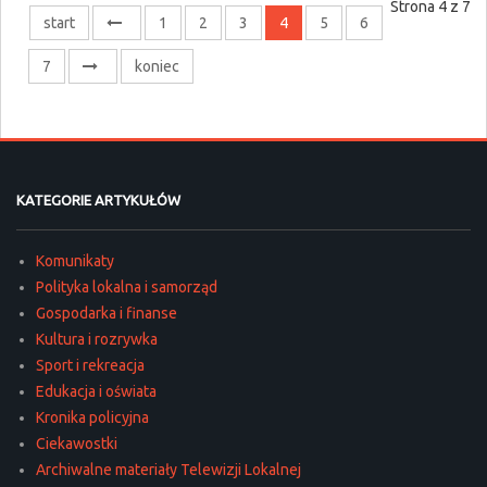
Strona 4 z 7
start
1
2
3
4
5
6
7
koniec
KATEGORIE ARTYKUŁÓW
Komunikaty
Polityka lokalna i samorząd
Gospodarka i finanse
Kultura i rozrywka
Sport i rekreacja
Edukacja i oświata
Kronika policyjna
Ciekawostki
Archiwalne materiały Telewizji Lokalnej