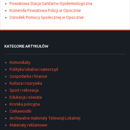
Powiatowa Stacja Sanitarno-Epidemiologiczna
Komenda Powiatowa Policji w Opocznie
Ośrodek Pomocy Społecznej w Opocznie
KATEGORIE ARTYKUŁÓW
Komunikaty
Polityka lokalna i samorząd
Gospodarka i finanse
Kultura i rozrywka
Sport i rekreacja
Edukacja i oświata
Kronika policyjna
Ciekawostki
Archiwalne materiały Telewizji Lokalnej
Materiały reklamowe