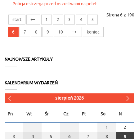
Policja ostrzega przed oszustwami na pelet
Strona 6 z 190
start
1
2
3
4
5
6
7
8
9
10
koniec
NAJNOWSZE ARTYKUŁY
KALENDARIUM WYDARZEŃ
sierpień 2026
Pn
Wt
Śr
Cz
Pt
So
N
1
2
3
4
5
6
7
8
9