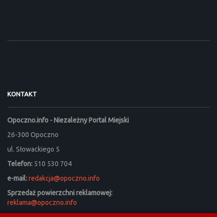
KONTAKT
Opoczno.info - Niezależny Portal Miejski
26-300 Opoczno
ul. Słowackiego 5
Telefon:
510 530 704
e-mail:
redakcja@opoczno.info
Sprzedaż powierzchni reklamowej:
reklama@opoczno.info
Listy do redakcji prosimy kierować na adres: