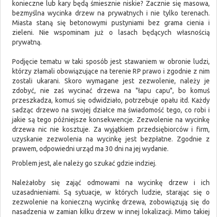
konieczne lub kary będą śmiesznie niskie? Zacznie się masowa,
bezmyślna wycinka drzew na prywatnych i nie tylko terenach.
Miasta staną się betonowymi pustyniami bez grama cienia i
zieleni. Nie wspominam już o lasach będących własnością
prywatną.
Podjęcie tematu w taki sposób jest stawaniem w obronie ludzi,
którzy złamali obowiązujące na terenie RP prawo i zgodnie z nim
zostali ukarani. Skoro wymagane jest zezwolenie, należy je
zdobyć, nie zaś wycinać drzewa na "łapu capu", bo komuś
przeszkadza, komuś się odwidziało, potrzebuje opału itd. Każdy
sadząc drzewo na swojej działce ma świadomość tego, co robi i
jakie są tego późniejsze konsekwencje. Zezwolenie na wycinkę
drzewa nic nie kosztuje. Za wyjątkiem przedsiębiorców i firm,
uzyskanie zezwolenia na wycinkę jest bezpłatne. Zgodnie z
prawem, odpowiedni urząd ma 30 dni na jej wydanie.
Problem jest, ale należy go szukać gdzie indziej.
Należałoby się zająć odmowami na wycinkę drzew i ich
uzasadnieniami. Są sytuacje, w których ludzie, starając się o
zezwolenie na konieczną wycinkę drzewa, zobowiązują się do
nasadzenia w zamian kilku drzew w innej lokalizacji. Mimo takiej