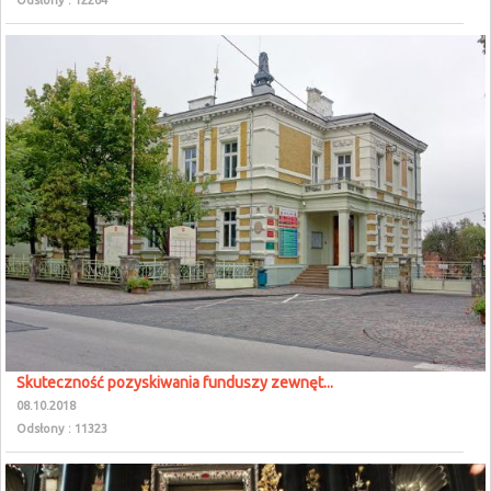
Odsłony : 12264
Skuteczność pozyskiwania funduszy zewnęt...
08.10.2018
Odsłony : 11323