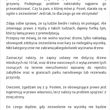
grzywny. Podejmując problem należałoby najpierw go
przeanalizować. Czy ta pani, o której mówi p. Poseł, starała się w
ogóle o zezwolenie? Jeśli tak, to dlaczego go nie otrzymała?
Zdaję sobie sprawę, że są ludzie biedni i należy im pomagać. Ale
zmieniając prawo z myślą o takich ludziach, dajemy furtkę tym,
którzy łamią prawo z premedytacją.
Przepisy nie mówią, że nie wolno wycinać drzew, tylko nakładają
obowiązek zdobycia zezwolenia oraz kary za nielegalną wycinkę.
Nikt kategorycznie nie zabrania jakiegokolwiek wycinania drzew.
Zaznaczyć należy, że zapisy ustawy nie dotyczą drzew
młodszych niż 10 lat, oraz drzew owocowych z wyłączeniem tych
rosnących na terenie nieruchomości wpisanej do rejestru
zabytków oraz w granicach parku narodowego lub rezerwatu
przyrody.
Owszem, zgadzam się z p. Posłem, że obowiązujące prawo jest
ingerencją w prawo własności, lecz należy na problem spojrzeć z
innej strony.
Do czego dojdzie, gdy zezwolenie na wycinkę nie będzie