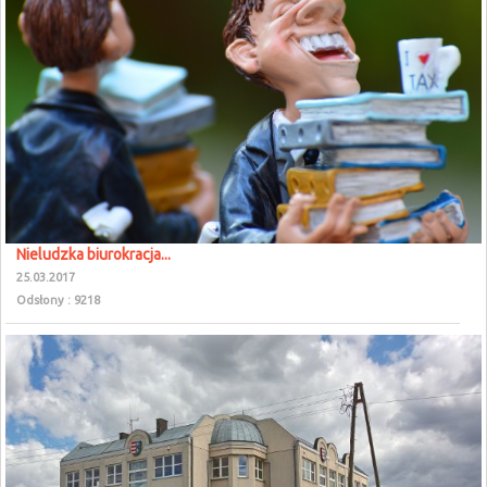
Nieludzka biurokracja...
25.03.2017
Odsłony : 9218