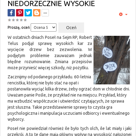
NIEDORZECZNIE WYSOKIE
Proszę, oceń
W ostatnich dniach Poseł na Sejm RP, Robert
Telus podjął sprawę wysokich kar za
wycięcie drzew bez zezwolenia. W
podjętym problemie zauważam jednak
błędne rozumowanie. Zmiana przepisów
może przynieść więcej szkody, niż pożytku.
Zacznijmy od podanego przykładu. 60-letnia
rencistka, której nie było stać na opał i
postanowiła wyciąć kilka drzew, żeby ogrzać dom w chłodnie dni.
Uważam panie Pośle, że przykład nie na miejscu. Przykład, który
ma wzbudzić współczucie i utwierdzić czytających, że sprawa
jest słuszna. Takie przedstawienie sprawy to czysta gra
psychologiczna i manipulacja uczuciami odbiorcy i ewentualnego
wyborcy.
Poseł nie powiedział również ile było tych olch, ile lat miały i jaki
przekrój. A to te dane mają główny wpływ na wysokość nałożonej