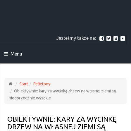
Jesteśmy także na:
Menu
Start
Felietony
Obiektywnie: kary za wycinkę drzew na własnej ziemi są
niedorzecznie wysokie
OBIEKTYWNIE: KARY ZA WYCINKĘ
DRZEW NA WŁASNEJ ZIEMI SĄ