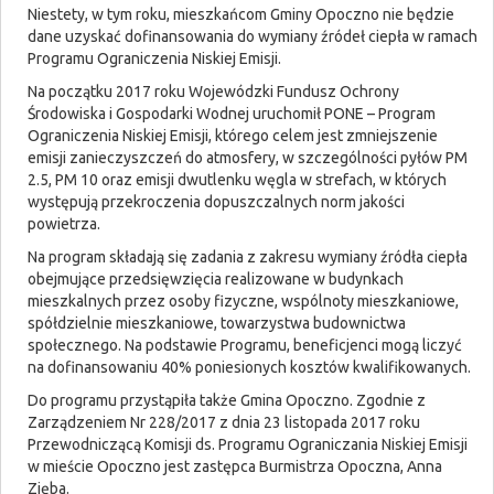
Niestety, w tym roku, mieszkańcom Gminy Opoczno nie będzie
dane uzyskać dofinansowania do wymiany źródeł ciepła w ramach
Programu Ograniczenia Niskiej Emisji.
Na początku 2017 roku Wojewódzki Fundusz Ochrony
Środowiska i Gospodarki Wodnej uruchomił PONE – Program
Ograniczenia Niskiej Emisji, którego celem jest zmniejszenie
emisji zanieczyszczeń do atmosfery, w szczególności pyłów PM
2.5, PM 10 oraz emisji dwutlenku węgla w strefach, w których
występują przekroczenia dopuszczalnych norm jakości
powietrza.
Na program składają się zadania z zakresu wymiany źródła ciepła
obejmujące przedsięwzięcia realizowane w budynkach
mieszkalnych przez osoby fizyczne, wspólnoty mieszkaniowe,
spółdzielnie mieszkaniowe, towarzystwa budownictwa
społecznego. Na podstawie Programu, beneficjenci mogą liczyć
na dofinansowaniu 40% poniesionych kosztów kwalifikowanych.
Do programu przystąpiła także Gmina Opoczno. Zgodnie z
Zarządzeniem Nr 228/2017 z dnia 23 listopada 2017 roku
Przewodniczącą Komisji ds. Programu Ograniczania Niskiej Emisji
w mieście Opoczno jest zastępca Burmistrza Opoczna, Anna
Zięba.