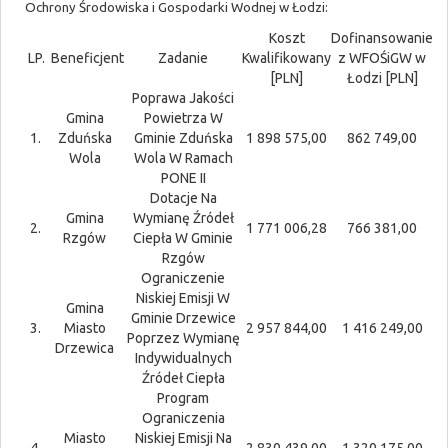
Ochrony Środowiska i Gospodarki Wodnej w Łodzi:
Koszt
Dofinansowanie
LP.
Beneficjent
Zadanie
Kwalifikowany
z WFOŚiGW w
[PLN]
Łodzi [PLN]
Poprawa Jakości
Gmina
Powietrza W
1.
Zduńska
Gminie Zduńska
1 898 575,00
862 749,00
Wola
Wola W Ramach
PONE II
Dotacje Na
Gmina
Wymianę Źródeł
2.
1 771 006,28
766 381,00
Rzgów
Ciepła W Gminie
Rzgów
Ograniczenie
Niskiej Emisji W
Gmina
Gminie Drzewice
3.
Miasto
2 957 844,00
1 416 249,00
Poprzez Wymianę
Drzewica
Indywidualnych
Źródeł Ciepła
Program
Ograniczenia
Miasto
Niskiej Emisji Na
4.
2 830 439,00
1 320 175,00