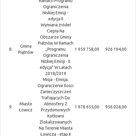
Ramach Programu
Ograniczenia
Niskiej Emisji -
edycja II
Wymiana źródeł
Ciepła Na
Obszarze Gminy
Piatnów W Ramach
Gmina
8.
,,Programu
1 959 758,00
926 194,00
Piątnów
Ograniczenia
Niskiej Emisji - II
edycja" W Latach
2018/2019
Misja - Emisja.
Ograniczenie Ilości
Zanieczyszczeń
Trafiających Do
Miasto
Atmosfery Z
9.
1 978 655,00
956 028,00
Łowicz
Przydomowych
Kotłowni
Zlokalizowanych
Na Terenie Miasta
Łowicza - etap II