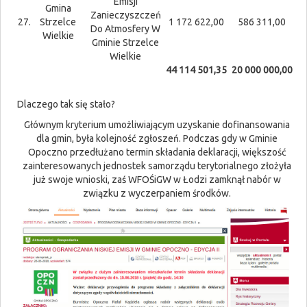
Emisji
Gmina
Zanieczyszczeń
27.
Strzelce
1 172 622,00
586 311,00
Do Atmosfery W
Wielkie
Gminie Strzelce
Wielkie
44 114 501,35
20 000 000,00
Dlaczego tak się stało?
Głównym kryterium umożliwiającym uzyskanie dofinansowania
dla gmin, była kolejność zgłoszeń. Podczas gdy w Gminie
Opoczno przedłużano termin składania deklaracji, większość
zainteresowanych jednostek samorządu terytorialnego złożyła
już swoje wnioski, zaś WFOŚiGW w Łodzi zamknął nabór w
związku z wyczerpaniem środków.