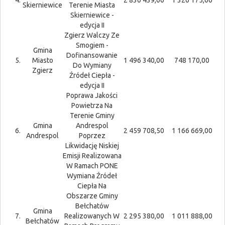
Skierniewice
Terenie Miasta
Skierniewice -
edycja II
Zgierz Walczy Ze
Smogiem -
Gmina
Dofinansowanie
5.
Miasto
1 496 340,00
748 170,00
Do Wymiany
Zgierz
Źródeł Ciepła -
edycja II
Poprawa Jakości
Powietrza Na
Terenie Gminy
Gmina
Andrespol
6.
2 459 708,50
1 166 669,00
Andrespol
Poprzez
Likwidację Niskiej
Emisji Realizowana
W Ramach PONE
Wymiana Źródeł
Ciepła Na
Obszarze Gminy
Bełchatów
Gmina
7.
Realizowanych W
2 295 380,00
1 011 888,00
Bełchatów