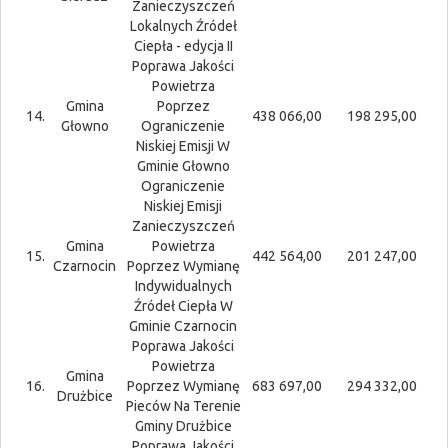
Zanieczyszczeń
Lokalnych Źródeł
Ciepła - edycja II
Poprawa Jakości
Powietrza
Gmina
Poprzez
14.
438 066,00
198 295,00
Głowno
Ograniczenie
Niskiej Emisji W
Gminie Głowno
Ograniczenie
Niskiej Emisji
Zanieczyszczeń
Gmina
Powietrza
15.
442 564,00
201 247,00
Czarnocin
Poprzez Wymianę
Indywidualnych
Źródeł Ciepła W
Gminie Czarnocin
Poprawa Jakości
Powietrza
Gmina
16.
Poprzez Wymianę
683 697,00
294 332,00
Drużbice
Pieców Na Terenie
Gminy Drużbice
Poprawa Jakości