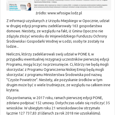
źródło: www.wfosigw.lodz.pl
Z informacji uzyskanych z Urzędu Miejskiego w Opocznie, udział
w drugiej edycji programu zadeklarowały 163 gospodarstwa
domowe. Niestety, ze względu na fakt, iż Gmina Opoczno nie
zdążyła złożyć wniosku do Wojewódzkiego Funduszu Ochrony
Środowiska i Gospodarki Wodnej w Łodzi, osoby te zostały na
lodzie...
Nieliczni, którzy zadeklarowali swój udział w PONE II, w
przypadku ewentualnej rezygnacji uczestników pierwszej edycji
Programu, mogą liczyć na przesunięcie. Ci, którzy nie będą mogli
skorzystać z Programu Ograniczenia Niskiej Emisji będą mogli
skorzystać z programu Ministerstwa Środowiska pod nazwą
"Czyste Powietrze". Niestety, ale pozyskanie środków w tym
drugim może być o wiele trudniejsze, ze względu na całkiem inne
kryteria.
Dla porównania, w 2017 roku, ramach pierwszej edycji PONE,
zdołano podpisać 152 umowy. Dotychczas udało się rozliczyć 35
wniosków. W ubiegłym roku 21 wnioskodawców otrzymało
łącznie 127 737,83 zł (danych za rok 2018 nie uzyskaliśmy).