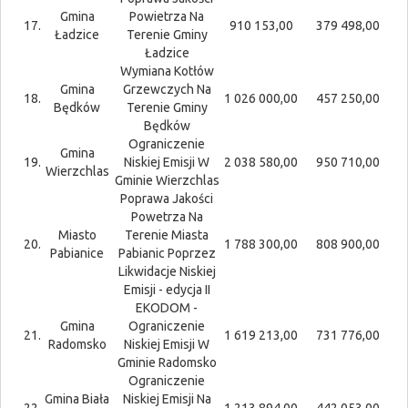
Gmina
Powietrza Na
17.
910 153,00
379 498,00
Ładzice
Terenie Gminy
Ładzice
Wymiana Kotłów
Gmina
Grzewczych Na
18.
1 026 000,00
457 250,00
Będków
Terenie Gminy
Będków
Ograniczenie
Gmina
19.
Niskiej Emisji W
2 038 580,00
950 710,00
Wierzchlas
Gminie Wierzchlas
Poprawa Jakości
Powetrza Na
Miasto
Terenie Miasta
20.
1 788 300,00
808 900,00
Pabianice
Pabianic Poprzez
Likwidacje Niskiej
Emisji - edycja II
EKODOM -
Gmina
Ograniczenie
21.
1 619 213,00
731 776,00
Radomsko
Niskiej Emisji W
Gminie Radomsko
Ograniczenie
Gmina Biała
Niskiej Emisji Na
22.
1 213 894,00
442 053,00