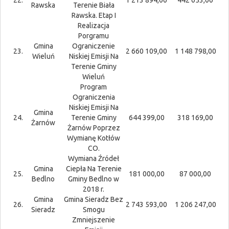
Rawska
Terenie Biała
Rawska. Etap I
Realizacja
Porgramu
Gmina
Ograniczenie
23.
2 660 109,00
1 148 798,00
Wieluń
Niskiej Emisji Na
Terenie Gminy
Wieluń
Program
Ograniczenia
Niskiej Emisji Na
Gmina
24.
Terenie Gminy
644 399,00
318 169,00
Żarnów
Żarnów Poprzez
Wymianę Kotłów
CO.
Wymiana Źródeł
Gmina
Ciepła Na Terenie
25.
181 000,00
87 000,00
Bedlno
Gminy Bedlno w
2018 r.
Gmina
Gmina Sieradz Bez
26.
2 743 593,00
1 206 247,00
Sieradz
Smogu
Zmniejszenie