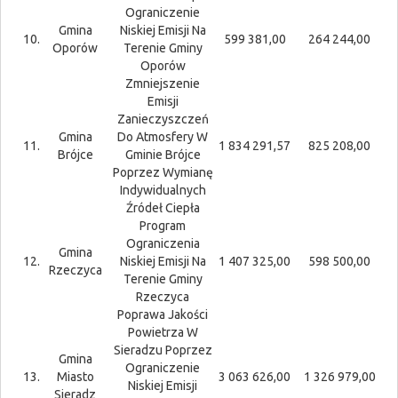
Ograniczenie
Gmina
Niskiej Emisji Na
10.
599 381,00
264 244,00
Oporów
Terenie Gminy
Oporów
Zmniejszenie
Emisji
Zanieczyszczeń
Gmina
Do Atmosfery W
11.
1 834 291,57
825 208,00
Brójce
Gminie Brójce
Poprzez Wymianę
Indywidualnych
Źródeł Ciepła
Program
Ograniczenia
Gmina
12.
Niskiej Emisji Na
1 407 325,00
598 500,00
Rzeczyca
Terenie Gminy
Rzeczyca
Poprawa Jakości
Powietrza W
Sieradzu Poprzez
Gmina
Ograniczenie
13.
Miasto
3 063 626,00
1 326 979,00
Niskiej Emisji
Sieradz