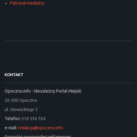
Patronat medialny
KONTAKT
Opoczno.info - Niezależny Portal Miejski
26-300 Opoczno
ul. Słowackiego 5
Telefon:
510 530 704
e-mail:
redakcja@opoczno.info
Sprzedaż powierzchni reklamowej: