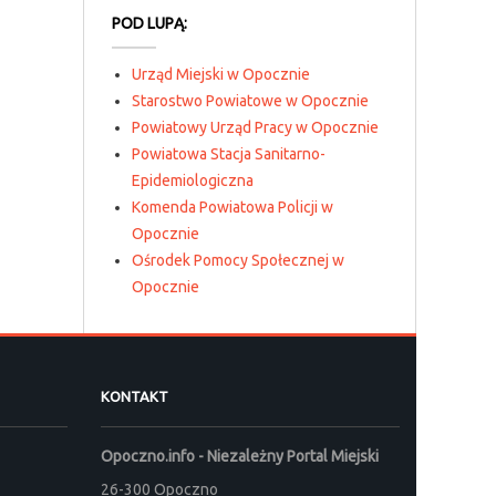
POD LUPĄ:
Urząd Miejski w Opocznie
Starostwo Powiatowe w Opocznie
Powiatowy Urząd Pracy w Opocznie
Powiatowa Stacja Sanitarno-
Epidemiologiczna
Komenda Powiatowa Policji w
Opocznie
Ośrodek Pomocy Społecznej w
Opocznie
KONTAKT
Opoczno.info - Niezależny Portal Miejski
26-300 Opoczno