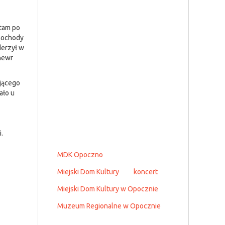
 tam po
amochody
derzył w
anewr
ującego
ało u
.
MDK Opoczno
Miejski Dom Kultury
koncert
Miejski Dom Kultury w Opocznie
Muzeum Regionalne w Opocznie