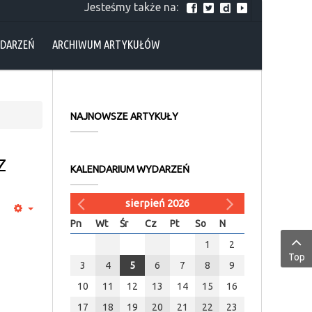
Jesteśmy także na:
YDARZEŃ
ARCHIWUM ARTYKUŁÓW
NAJNOWSZE ARTYKUŁY
Z
KALENDARIUM WYDARZEŃ
sierpień 2026
Pn
Wt
Śr
Cz
Pt
So
N
1
2
Top
3
4
5
6
7
8
9
10
11
12
13
14
15
16
17
18
19
20
21
22
23