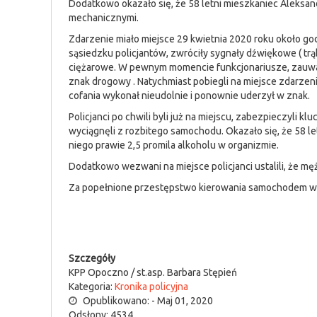
Dodatkowo okazało się, że 58 letni mieszkaniec Aleksa
mechanicznymi.
Zdarzenie miało miejsce 29 kwietnia 2020 roku około go
sąsiedzku policjantów, zwróciły sygnały dźwiękowe ( tr
ciężarowe. W pewnym momencie funkcjonariusze, zauważ
znak drogowy . Natychmiast pobiegli na miejsce zdarzeni
cofania wykonał nieudolnie i ponownie uderzył w znak.
Policjanci po chwili byli już na miejscu, zabezpieczyli 
wyciągnęli z rozbitego samochodu. Okazało się, że 58 l
niego prawie 2,5 promila alkoholu w organizmie.
Dodatkowo wezwani na miejsce policjanci ustalili, że m
Za popełnione przestępstwo kierowania samochodem w sta
Szczegóły
KPP Opoczno / st.asp. Barbara Stępień
Kategoria:
Kronika policyjna
Opublikowano: - Maj 01, 2020
Odsłony: 4534