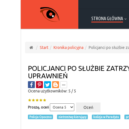
STRONA GŁÓWNA
Start
Kronika policyjna
Policjanci po służbie
POLICJANCI PO SŁUŻBIE ZATR
UPRAWNIEŃ
Ocena użytkowników:
5
/
5
Proszę, oceń
Policja Opoczno
nietrzeźwy kierujący
kolizja w Paradyżu
pr