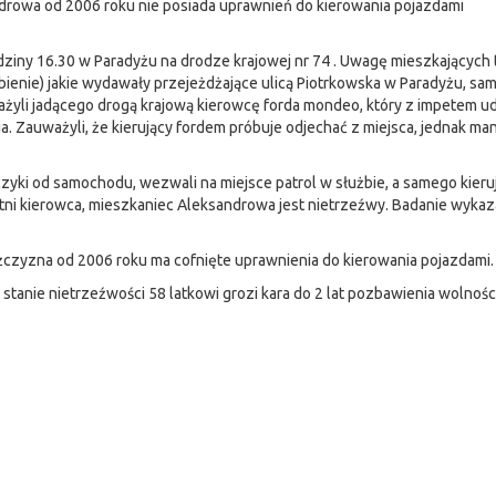
ndrowa od 2006 roku nie posiada uprawnień do kierowania pojazdami
dziny 16.30 w Paradyżu na drodze krajowej nr 74 . Uwagę mieszkających
ąbienie) jakie wydawały przejeżdżające ulicą Piotrkowska w Paradyżu, s
yli jadącego drogą krajową kierowcę forda mondeo, który z impetem u
a. Zauważyli, że kierujący fordem próbuje odjechać z miejsca, jednak m
kluczyki od samochodu, wezwali na miejsce patrol w służbie, a samego kier
etni kierowca, mieszkaniec Aleksandrowa jest nietrzeźwy. Badanie wykaz
ężczyzna od 2006 roku ma cofnięte uprawnienia do kierowania pojazdami.
nie nietrzeźwości 58 latkowi grozi kara do 2 lat pozbawienia wolności