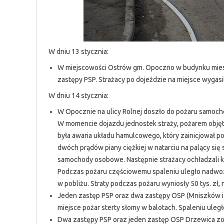
W dniu 13 stycznia:
W miejscowości Ostrów gm. Opoczno w budynku mies
zastępy PSP. Strażacy po dojeździe na miejsce wygasil
W dniu 14 stycznia:
W Opocznie na ulicy Rolnej doszło do pożaru samoch
W momencie dojazdu jednostek straży, pożarem objęt
była awaria układu hamulcowego, który zainicjował p
dwóch prądów piany ciężkiej w natarciu na palący s
samochody osobowe. Następnie strażacy ochładzali ko
Podczas pożaru częściowemu spaleniu uległo nadwo
w pobliżu. Straty podczas pożaru wyniosły 50 tys. zł, 
Jeden zastęp PSP oraz dwa zastępy OSP (Mniszków i
miejsce pożar sterty słomy w balotach. Spaleniu uległ
Dwa zastępy PSP oraz jeden zastęp OSP Drzewica zos