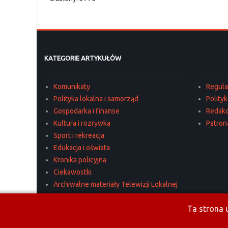
KATEGORIE ARTYKUŁÓW
Komunikaty
Regul
Polityka lokalna i samorząd
Polity
Gospodarka i finanse
Redakc
Kultura i rozrywka
Patron
Sport i rekreacja
Edukacja i oświata
Kronika policyjna
Ciekawostki
Archiwalne materiały Telewizji Lokalnej
Materiały reklamowe
Ta strona u