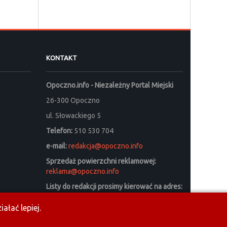
KONTAKT
Opoczno.info - Niezależny Portal Miejski
26-300 Opoczno
ul. Słowackiego 5
Telefon:
510 530 704
e-mail:
redakcja@opoczno.info
Sprzedaż powierzchni reklamowej:
reklama@opoczno.info
Listy do redakcji prosimy kierować na adres:
listy_do_redakcji@opoczno.info
ałać lepiej.