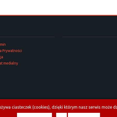
amin
ka Prywatności
ja
at medialny
żywa ciasteczek (cookies), dzięki którym nasz serwis może dzi