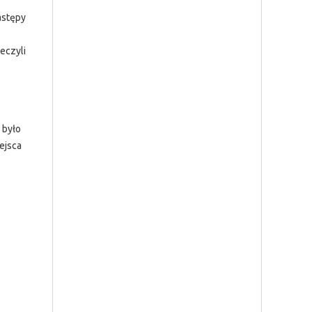
astępy
eczyli
 było
ejsca