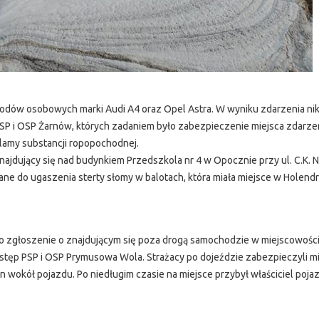
odów osobowych marki Audi A4 oraz Opel Astra. W wyniku zdarzenia nik
 PSP i OSP Żarnów, których zadaniem było zabezpieczenie miejsca zdarze
lamy substancji ropopochodnej.
jdujący się nad budynkiem Przedszkola nr 4 w Opocznie przy ul. C.K. N
 do ugaszenia sterty słomy w balotach, która miała miejsce w Holend
 zgłoszenie o znajdującym się poza drogą samochodzie w miejscowości
tęp PSP i OSP Prymusowa Wola. Strażacy po dojeździe zabezpieczyli m
n wokół pojazdu. Po niedługim czasie na miejsce przybył właściciel pojaz