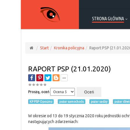
STRONA GŁÓWNA
Start
Kronika policyjna
Raport PSP (21.01.202
RAPORT PSP (21.01.2020)
Proszę, oceń
KP PSP Opoczno
pożar samochodu
pożar sadzy
pożar dźw
W okresie od 13 do 19 stycznia 2020 roku jednostki och
następujących zdarzeniach: