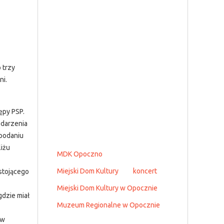
 trzy
ni.
ępy PSP.
zdarzenia
 podaniu
liżu
MDK Opoczno
Miejski Dom Kultury
koncert
stojącego
Miejski Dom Kultury w Opocznie
dzie miał
Muzeum Regionalne w Opocznie
 w