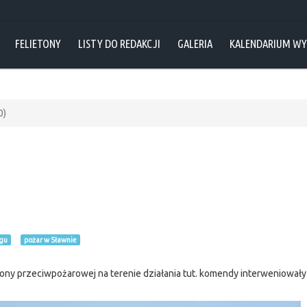
FELIETONY
LISTY DO REDAKCJI
GALERIA
KALENDARIUM W
0)
igu
pożar w Sławnie
rony przeciwpożarowej na terenie działania tut. komendy interweniowały