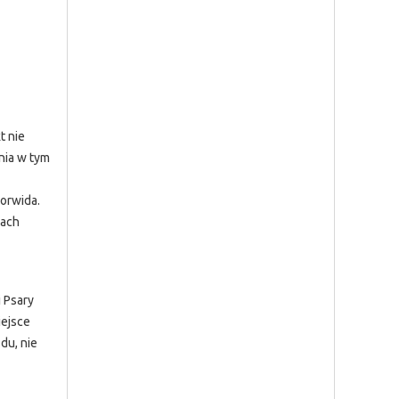
t nie
nia w tym
orwida.
rach
 Psary
iejsce
du, nie