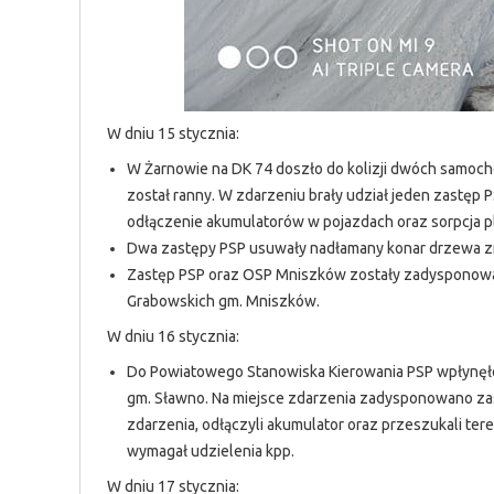
W dniu 15 stycznia:
W Żarnowie na DK 74 doszło do kolizji dwóch samoch
został ranny. W zdarzeniu brały udział jeden zastęp
odłączenie akumulatorów w pojazdach oraz sorpcja p
Dwa zastępy PSP usuwały nadłamany konar drzewa zna
Zastęp PSP oraz OSP Mniszków zostały zadysponowane
Grabowskich gm. Mniszków.
W dniu 16 stycznia:
Do Powiatowego Stanowiska Kierowania PSP wpłynęło
gm. Sławno. Na miejsce zdarzenia zadysponowano zas
zdarzenia, odłączyli akumulator oraz przeszukali tere
wymagał udzielenia kpp.
W dniu 17 stycznia: