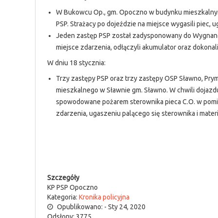
W Bukowcu Op., gm. Opoczno w budynku mieszkalnym
PSP. Strażacy po dojeździe na miejsce wygasili piec, 
Jeden zastęp PSP został zadysponowany do Wygnanowa
miejsce zdarzenia, odłączyli akumulator oraz dokonal
W dniu 18 stycznia:
Trzy zastępy PSP oraz trzy zastępy OSP Sławno, P
mieszkalnego w Sławnie gm. Sławno. W chwili dojazd
spowodowane pożarem sterownika pieca C.O. w pomies
zdarzenia, ugaszeniu palącego się sterownika i mate
Szczegóły
KP PSP Opoczno
Kategoria:
Kronika policyjna
Opublikowano: - Sty 24, 2020
Odsłony: 3775