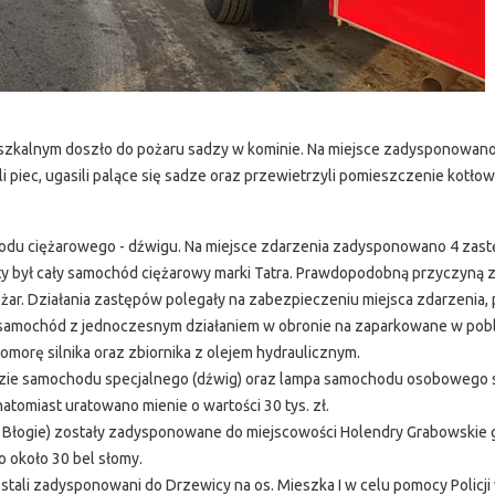
zkalnym doszło do pożaru sadzy w kominie. Na miejsce zadysponowano
i piec, ugasili palące się sadze oraz przewietrzyli pomieszczenie kotłow
odu ciężarowego - dźwigu. Na miejsce zdarzenia zadysponowano 4 zast
y był cały samochód ciężarowy marki Tatra. Prawdopodobną przyczyną 
ożar. Działania zastępów polegały na zabezpieczeniu miejsca zdarzenia,
ię samochód z jednoczesnym działaniem w obronie na zaparkowane w pob
morę silnika oraz zbiornika z olejem hydraulicznym.
zie samochodu specjalnego (dźwig) oraz lampa samochodu osobowego 
natomiast uratowano mienie o wartości 30 tys. zł.
 Błogie) zostały zadysponowane do miejscowości Holendry Grabowskie g
o około 30 bel słomy.
tali zadysponowani do Drzewicy na os. Mieszka I w celu pomocy Policji