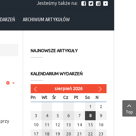
Jesteśmy także na:
YDARZEŃ
ARCHIWUM ARTYKUŁÓW
NAJNOWSZE ARTYKUŁY
KALENDARIUM WYDARZEŃ
sierpień 2026
Pn
Wt
Śr
Cz
Pt
So
N
1
2
Top
3
4
5
6
7
8
9
 przy
10
11
12
13
14
15
16
17
18
19
20
21
22
23