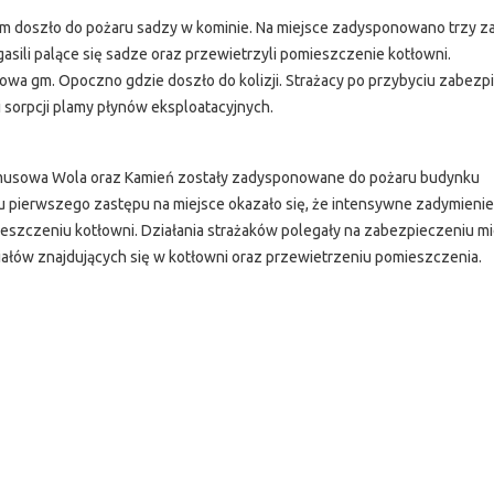
 doszło do pożaru sadzy w kominie. Na miejsce zadysponowano trzy z
ugasili palące się sadze oraz przewietrzyli pomieszczenie kotłowni.
 gm. Opoczno gdzie doszło do kolizji. Strażacy po przybyciu zabezpi
i sorpcji plamy płynów eksploatacyjnych.
rymusowa Wola oraz Kamień zostały zadysponowane do pożaru budynku
u pierwszego zastępu na miejsce okazało się, że intensywne zadymienie
zczeniu kotłowni. Działania strażaków polegały na zabezpieczeniu mi
riałów znajdujących się w kotłowni oraz przewietrzeniu pomieszczenia.