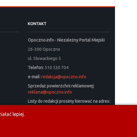
KONTAKT
Opoczno.info - Niezależny Portal Miejski
26-300 Opoczno
ul. Słowackiego 5
Telefon:
510 530 704
e-mail:
redakcja@opoczno.info
Sprzedaż powierzchni reklamowej:
reklama@opoczno.info
Listy do redakcji prosimy kierować na adres:
listy_do_redakcji@opoczno.info
ałać lepiej.