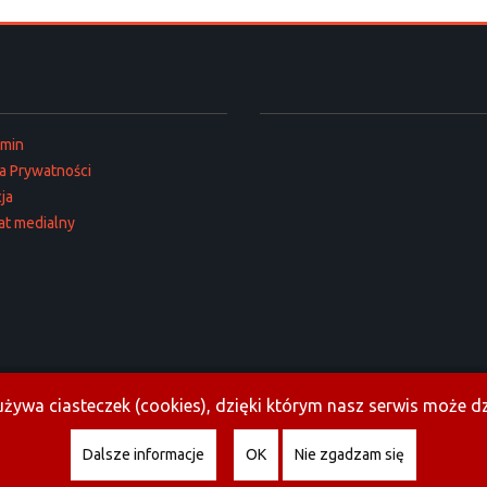
amin
ka Prywatności
ja
at medialny
żywa ciasteczek (cookies), dzięki którym nasz serwis może dzi
Dalsze informacje
OK
Nie zgadzam się
Copyright © 2026 Opoczno.info. All Rights Reserved