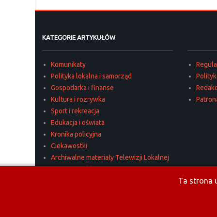
KATEGORIE ARTYKUŁÓW
Komunikaty
Regul
Polityka lokalna i samorząd
Polity
Gospodarka i finanse
Redakc
Kultura i rozrywka
Patron
Sport i rekreacja
Edukacja i oświata
Kronika policyjna
Ciekawostki
Archiwalne materiały Telewizji Lokalnej
Materiały reklamowe
Ta strona u