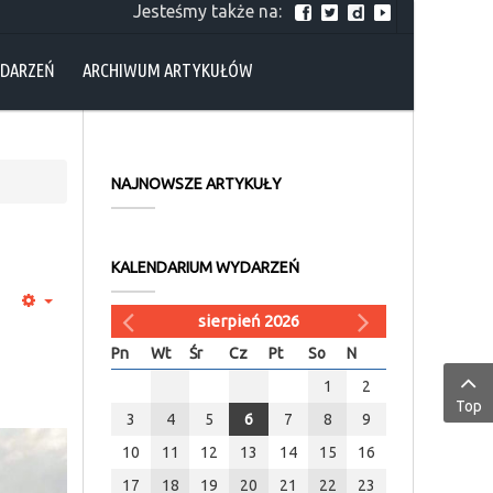
Jesteśmy także na:
YDARZEŃ
ARCHIWUM ARTYKUŁÓW
NAJNOWSZE ARTYKUŁY
KALENDARIUM WYDARZEŃ
sierpień 2026
Pn
Wt
Śr
Cz
Pt
So
N
1
2
Top
3
4
5
6
7
8
9
10
11
12
13
14
15
16
17
18
19
20
21
22
23