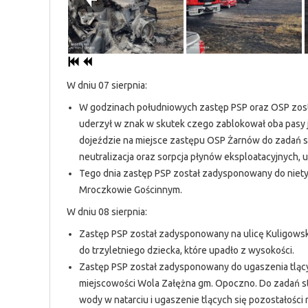
W dniu 07 sierpnia:
W godzinach południowych zastęp PSP oraz OSP zos
uderzył w znak w skutek czego zablokował oba pasy 
dojeździe na miejsce zastępu OSP Żarnów do zadań s
neutralizacja oraz sorpcja płynów eksploatacyjnych, u
Tego dnia zastęp PSP został zadysponowany do niety
Mroczkowie Gościnnym.
W dniu 08 sierpnia:
Zastęp PSP został zadysponowany na ulicę Kuligowsk
do trzyletniego dziecka, które upadło z wysokości.
Zastęp PSP został zadysponowany do ugaszenia tlących
miejscowości Wola Załężna gm. Opoczno. Do zadań st
wody w natarciu i ugaszenie tlących się pozostałości 