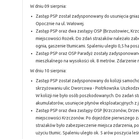
W dniu 09 sierpnia:
Zastęp PSP został zadysponowany do usunięcia gniazd
Opocznie na ul. Wałowej.
Zastęp PSP oraz dwa zastępy OSP (Brzustowiec, Krz
miejscowości Rożek. Do zdań strażaków należało zab
ognia, gaszenie tłumicami. Spaleniu uległo 0,5 ha pos
Zastęp PSP oraz OSP Paradyż zostały zadysponowane
mieszkalnego na wysokości ok. 8 metrów. Zdarzenie mi
W dniu 10 sierpnia:
Zastęp PSP został zadysponowany do kolizji samoch
skrzyżowaniu ulic Dworcowa - Piotrkowska. Uszkodz
W kolizji nie było osób poszkodowanych. Do zadań s
akumulatorów, usunięcie płynów eksploatacyjnych z je
Zastęp PSP oraz dwa zastępy OSP (Krzczonów, Drzew
miejscowości Krzczonów. Po dojeździe pierwszego za
strażaków było zabezpieczenie miejsca zdarzenia, po
użyciu tłumic. Spaleniu uległo ok. 5 arów poszycia le