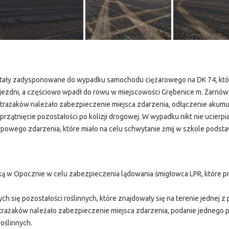
tały zadysponowane do wypadku samochodu ciężarowego na DK 74, któ
jezdni, a częściowo wpadł do rowu w miejscowości Grębenice m. Żarnów
trażaków należało zabezpieczenie miejsca zdarzenia, odłączenie akumu
przątnięcie pozostałości po kolizji drogowej. W wypadku nikt nie ucierpia
powego zdarzenia, które miało na celu schwytanie żmij w szkole pods
ą w Opocznie w celu zabezpieczenia lądowania śmigłowca LPR, które pr
 się pozostałości roślinnych, które znajdowały się na terenie jednej z 
rażaków należało zabezpieczenie miejsca zdarzenia, podanie jednego 
roślinnych.