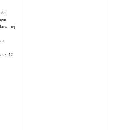
ości
żnym
fikowanej
po
 ok. 12