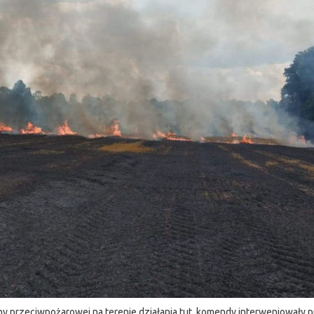
ony przeciwpożarowej na terenie działania tut. komendy interweniowały p