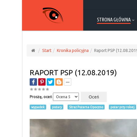
STRONA GŁÓWNA
Start
Kronika policyjna
Raport PSP (12.08.201
RAPORT PSP (12.08.2019)
Proszę, oceń
wypadek
pożary
Straż Pożarna Opoczno
pożar przy rolnej