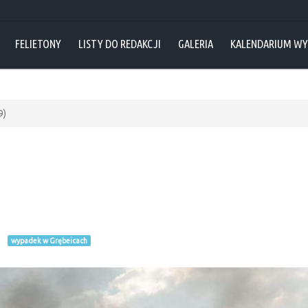
FELIETONY
LISTY DO REDAKCJI
GALERIA
KALENDARIUM W
9)
wypadek w Grębeicach