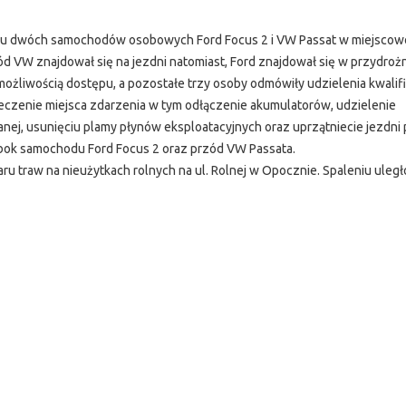
u dwóch samochodów osobowych Ford Focus 2 i VW Passat w miejscow
d VW znajdował się na jezdni natomiast, Ford znajdował się w przydro
możliwością dostępu, a pozostałe trzy osoby odmówiły udzielenia kwali
czenie miejsca zdarzenia w tym odłączenie akumulatorów, udzielenie
ej, usunięciu plamy płynów eksploatacyjnych oraz uprzątniecie jezdni 
bok samochodu Ford Focus 2 oraz przód VW Passata.
 traw na nieużytkach rolnych na ul. Rolnej w Opocznie. Spaleniu uległo