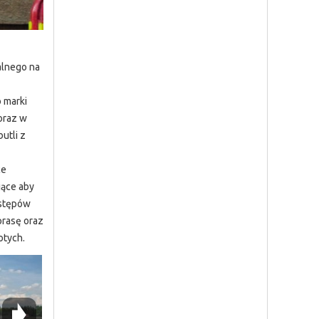
alnego na
 marki
oraz w
utli z
ce
jące aby
astępów
prasę oraz
otych.