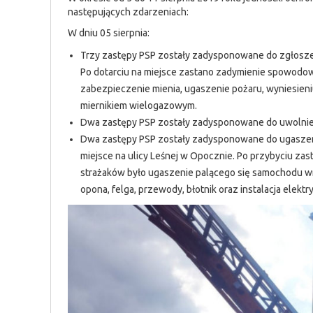
następujących zdarzeniach:
W dniu 05 sierpnia:
Trzy zastępy PSP zostały zadysponowane do zgłosze
Po dotarciu na miejsce zastano zadymienie spowodo
zabezpieczenie mienia, ugaszenie pożaru, wyniesien
miernikiem wielogazowym.
Dwa zastępy PSP zostały zadysponowane do uwolnienia
Dwa zastępy PSP zostały zadysponowane do ugaszen
miejsce na ulicy Leśnej w Opocznie. Po przybyciu z
strażaków było ugaszenie palącego się samochodu wr
opona, felga, przewody, błotnik oraz instalacja elektr