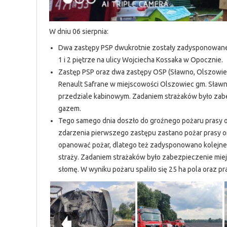
W dniu 06 sierpnia:
Dwa zastępy PSP dwukrotnie zostały zadysponowane d
1 i 2 piętrze na ulicy Wojciecha Kossaka w Opocznie.
Zastęp PSP oraz dwa zastępy OSP (Sławno, Olszowi
Renault Safrane w miejscowości Olszowiec gm. Sławno
przedziale kabinowym. Zadaniem strażaków było zabe
gazem.
Tego samego dnia doszło do groźnego pożaru prasy or
zdarzenia pierwszego zastępu zastano pożar prasy oraz
opanować pożar, dlatego też zadysponowano kolejne z
straży. Zadaniem strażaków było zabezpieczenie miej
słomę. W wyniku pożaru spaliło się 25 ha pola oraz pr