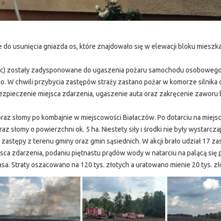
o usunięcia gniazda os, które znajdowało się w elewacji bloku mieszk
ec) zostały zadysponowane do ugaszenia pożaru samochodu osobowego
. W chwili przybycia zastępów straży zastano pożar w komorze silnika 
zpieczenie miejsca zdarzenia, ugaszenie auta oraz zakręcenie zaworu b
az słomy po kombajnie w miejscowości Białaczów. Po dotarciu na miejs
 słomy o powierzchni ok. 5 ha. Niestety siły i środki nie były wystarcza
astępy z terenu gminy oraz gmin sąsiednich. W akcji brało udział 17 z
sca zdarzenia, podaniu piętnastu prądów wody w natarciu na palącą się 
asa. Straty oszacowano na 120 tys. złotych a uratowano mienie 20 tys. zł