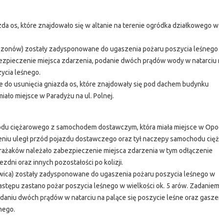
a os, które znajdowało się w altanie na terenie ogródka działkowego w
czonów) zostały zadysponowane do ugaszenia pożaru poszycia leśnego
ezpieczenie miejsca zdarzenia, podanie dwóch prądów wody w natarciu 
zycia leśnego.
 do usunięcia gniazda os, które znajdowały się pod dachem budynku
ało miejsce w Paradyżu na ul. Polnej.
odu ciężarowego z samochodem dostawczym, która miała miejsce w Opo
eniu uległ przód pojazdu dostawczego oraz tył naczepy samochodu cię
trażaków należało zabezpieczenie miejsca zdarzenia w tym odłączenie
zdni oraz innych pozostałości po kolizji.
ica) zostały zadysponowane do ugaszenia pożaru poszycia leśnego w
stępu zastano pożar poszycia leśnego w wielkości ok. 5 arów. Zadanie
daniu dwóch prądów w natarciu na palące się poszycie leśne oraz gasze
śnego.