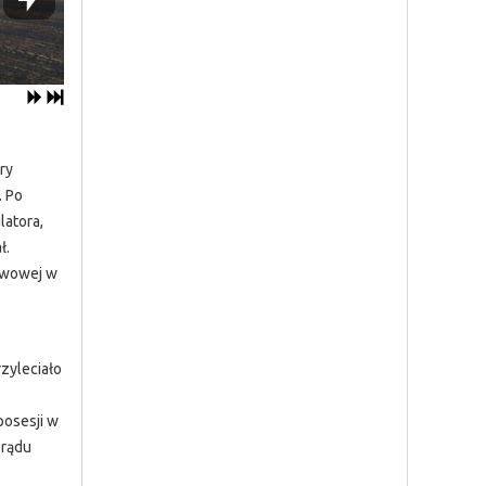
ry
. Po
latora,
ł.
tawowej w
zyleciało
posesji w
prądu