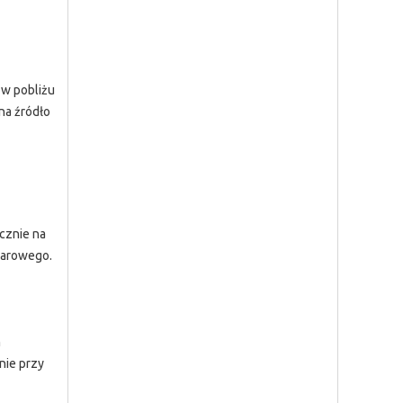
 w pobliżu
na źródło
cznie na
żarowego.
m
nie przy