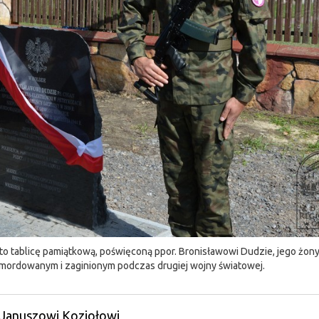
o tablicę pamiątkową, poświęconą ppor. Bronisławowi Dudzie, jego żony
mordowanym i zaginionym podczas drugiej wojny światowej.
 Januszowi Koziołowi