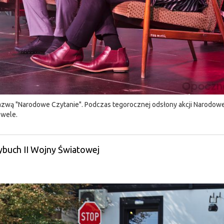
 nazwą "Narodowe Czytanie". Podczas tegorocznej odsłony akcji Narodow
owele.
ybuch II Wojny Światowej