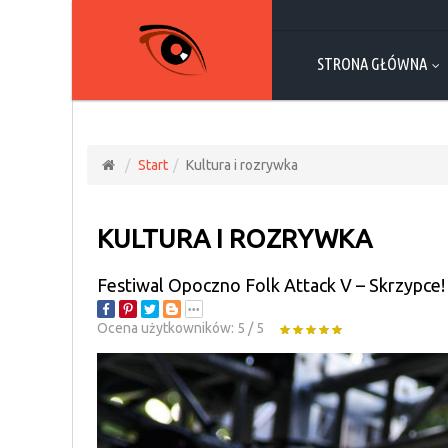
STRONA GŁÓWNA
Start
Kultura i rozrywka
KULTURA I ROZRYWKA
Festiwal Opoczno Folk Attack V – Skrzypce!
Ocena użytkowników:
5
/
5