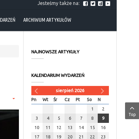
Jesteśmy także na:
YDARZEŃ
ARCHIWUM ARTYKUŁÓW
NAJNOWSZE ARTYKUŁY
KALENDARIUM WYDARZEŃ
sierpień 2026
Pn
Wt
Śr
Cz
Pt
So
N
1
2
Top
3
4
5
6
7
8
9
10
11
12
13
14
15
16
17
18
19
20
21
22
23