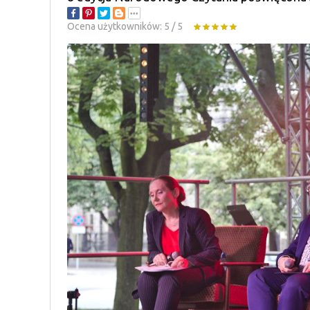
Ocena użytkowników:
5
/
5