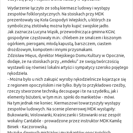
Wydarzenie łączyło ze sobą kiermasz ludowy i występy
zespołów folklorystycznych. Na stoiskach przy MDK
prezentowały się Koła Gospodyń Wiejskich, u których za
symboliczną złotówkę można było kupić swojskie jadło.
Jak zaznacza Lucyna Wąsik, przewodnicząca gminna KGW,
gospodynie częstowały m.in.: chlebem ze smalcem i kiszonym
ogórkiem, pierogami, młodą kapustą, barszczem, ciastem
drożdżowym, kompotem i innymi przysmakami.
Zdzisław Mięus, dyrektor Miejskiego Domu Kultury w Opocznie,
dodaje, że na stoiskach przy „emdeku” ze swoją twórczością
wystawili się również lokalni artyści i sympatycy szeroko pojętego
rękodzieła.
- Można było u nich zakupić wyroby rękodzielnicze kojarzące się
z regionem opoczyńskim i nie tylko. Były to przykładowo rzeźby,
rzeczy stworzone techniką decoupage i te na szydełku, jak i
elementy biżuterii, w tym m.in. spinki do mankietów - mówi.
Na tym jednak nie koniec. Kiermaszowi towarzyszyły występy
zespołów ludowych. Na scenie plenerowej MDK wystąpiły:
Bukowianki, Wolowianki, Kraśniczanki i Sitowianki oraz zespół
wokalny Cantabile - prowadzone przez instruktor MDK Kamilę
Biniek - Kaczorowską.
Muzykę dawnych mistrzów i muzykantów opoczyńskich