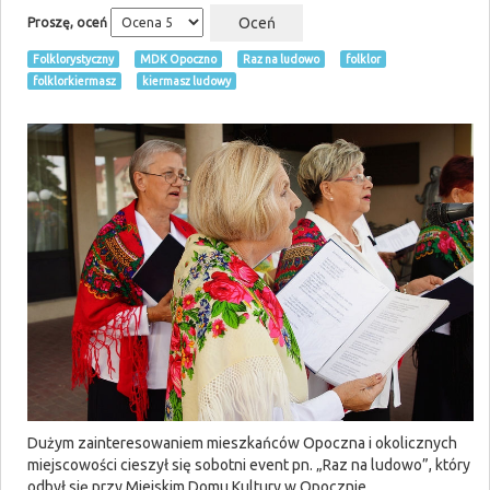
Proszę, oceń
Folklorystyczny
MDK Opoczno
Raz na ludowo
folklor
folklorkiermasz
kiermasz ludowy
Dużym zainteresowaniem mieszkańców Opoczna i okolicznych
miejscowości cieszył się sobotni event pn. „Raz na ludowo”, który
odbył się przy Miejskim Domu Kultury w Opocznie.