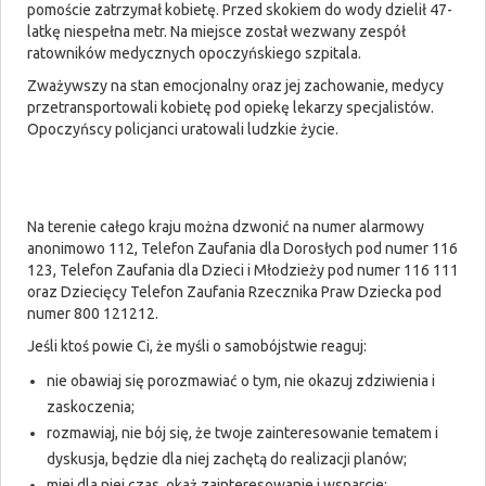
pomoście zatrzymał kobietę. Przed skokiem do wody dzielił 47-
latkę niespełna metr. Na miejsce został wezwany zespół
ratowników medycznych opoczyńskiego szpitala.
Zważywszy na stan emocjonalny oraz jej zachowanie, medycy
przetransportowali kobietę pod opiekę lekarzy specjalistów.
Opoczyńscy policjanci uratowali ludzkie życie.
Na terenie całego kraju można dzwonić na numer alarmowy
anonimowo 112, Telefon Zaufania dla Dorosłych pod numer 116
123, Telefon Zaufania dla Dzieci i Młodzieży pod numer 116 111
oraz Dziecięcy Telefon Zaufania Rzecznika Praw Dziecka pod
numer 800 121212.
Jeśli ktoś powie Ci, że myśli o samobójstwie reaguj:
nie obawiaj się porozmawiać o tym, nie okazuj zdziwienia i
zaskoczenia;
rozmawiaj, nie bój się, że twoje zainteresowanie tematem i
dyskusja, będzie dla niej zachętą do realizacji planów;
miej dla niej czas, okaż zainteresowanie i wsparcie;