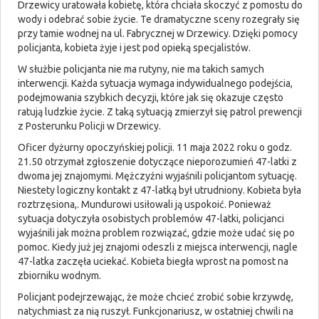
Drzewicy uratowała kobietę, która chciała skoczyć z pomostu do
wody i odebrać sobie życie. Te dramatyczne sceny rozegrały się
przy tamie wodnej na ul. Fabrycznej w Drzewicy. Dzięki pomocy
policjanta, kobieta żyje i jest pod opieką specjalistów.
W służbie policjanta nie ma rutyny, nie ma takich samych
interwencji. Każda sytuacja wymaga indywidualnego podejścia,
podejmowania szybkich decyzji, które jak się okazuje często
ratują ludzkie życie. Z taką sytuacją zmierzył się patrol prewencji
z Posterunku Policji w Drzewicy.
Oficer dyżurny opoczyńskiej policji. 11 maja 2022 roku o godz.
21.50 otrzymał zgłoszenie dotyczące nieporozumień 47-latki z
dwoma jej znajomymi. Mężczyźni wyjaśnili policjantom sytuację.
Niestety logiczny kontakt z 47-latką był utrudniony. Kobieta była
roztrzęsiona,. Mundurowi usiłowali ją uspokoić. Ponieważ
sytuacja dotyczyła osobistych problemów 47-latki, policjanci
wyjaśnili jak można problem rozwiązać, gdzie może udać się po
pomoc. Kiedy już jej znajomi odeszli z miejsca interwencji, nagle
47-latka zaczęła uciekać. Kobieta biegła wprost na pomost na
zbiorniku wodnym.
Policjant podejrzewając, że może chcieć zrobić sobie krzywdę,
natychmiast za nią ruszył. Funkcjonariusz, w ostatniej chwili na