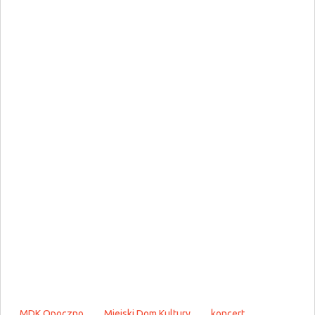
MDK Opoczno
Miejski Dom Kultury
koncert