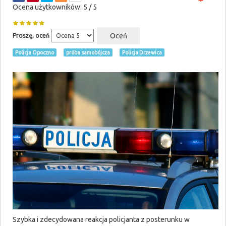
Ocena użytkowników:
5
/
5
Proszę, oceń
Policja Opoczno
próba samobójcza
Policja Drzewica
Szybka i zdecydowana reakcja policjanta z posterunku w