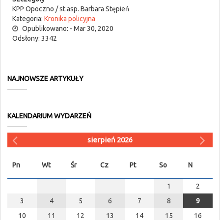
KPP Opoczno / st.asp. Barbara Stępień
Kategoria:
Kronika policyjna
Opublikowano: - Mar 30, 2020
Odsłony: 3342
NAJNOWSZE ARTYKUŁY
KALENDARIUM WYDARZEŃ
sierpień 2026
Pn
Wt
Śr
Cz
Pt
So
N
1
2
3
4
5
6
7
8
9
10
11
12
13
14
15
16