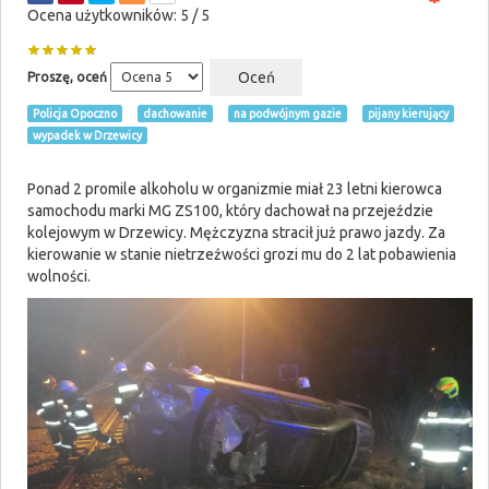
Ocena użytkowników:
5
/
5
Proszę, oceń
Policja Opoczno
dachowanie
na podwójnym gazie
pijany kierujący
wypadek w Drzewicy
Ponad 2 promile alkoholu w organizmie miał 23 letni kierowca
samochodu marki MG ZS100, który dachował na przejeździe
kolejowym w Drzewicy. Mężczyzna stracił już prawo jazdy. Za
kierowanie w stanie nietrzeźwości grozi mu do 2 lat pobawienia
wolności.