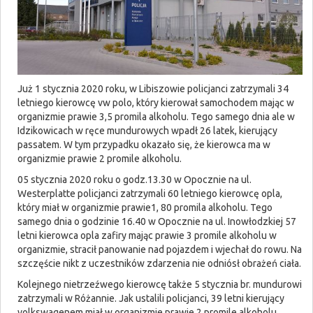
Już 1 stycznia 2020 roku, w Libiszowie policjanci zatrzymali 34
letniego kierowcę vw polo, który kierował samochodem mając w
organizmie prawie 3,5 promila alkoholu. Tego samego dnia ale w
Idzikowicach w ręce mundurowych wpadł 26 latek, kierujący
passatem. W tym przypadku okazało się, że kierowca ma w
organizmie prawie 2 promile alkoholu.
05 stycznia 2020 roku o godz.13.30 w Opocznie na ul.
Westerplatte policjanci zatrzymali 60 letniego kierowcę opla,
który miał w organizmie prawie1, 80 promila alkoholu. Tego
samego dnia o godzinie 16.40 w Opocznie na ul. Inowłodzkiej 57
letni kierowca opla zafiry mając prawie 3 promile alkoholu w
organizmie, stracił panowanie nad pojazdem i wjechał do rowu. Na
szczęście nikt z uczestników zdarzenia nie odniósł obrażeń ciała.
Kolejnego nietrzeźwego kierowcę także 5 stycznia br. mundurowi
zatrzymali w Różannie. Jak ustalili policjanci, 39 letni kierujący
volkswagenem miał w organizmie prawie 2 promile alkoholu.