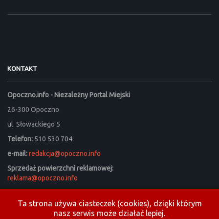
KONTAKT
Opoczno.info - Niezależny Portal Miejski
26-300 Opoczno
ul. Słowackiego 5
Telefon:
510 530 704
e-mail:
redakcja@opoczno.info
Sprzedaż powierzchni reklamowej:
reklama@opoczno.info
Listy do redakcji prosimy kierować na adres:
listy_do_redakcji@opoczno.info
Ta strona używa ciasteczek (cookies), dzięki którym
nasz serwis może działać lepiej.