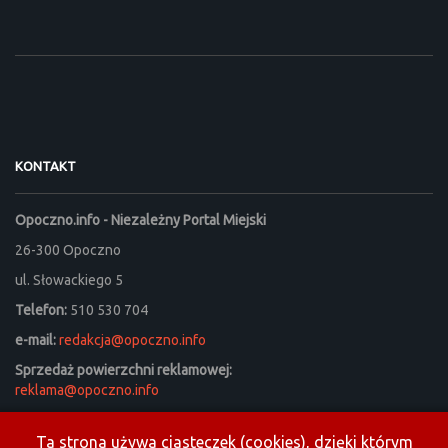
KONTAKT
Opoczno.info - Niezależny Portal Miejski
26-300 Opoczno
ul. Słowackiego 5
Telefon:
510 530 704
e-mail:
redakcja@opoczno.info
Sprzedaż powierzchni reklamowej:
reklama@opoczno.info
Listy do redakcji prosimy kierować na adres:
listy_do_redakcji@opoczno.info
Ta strona używa ciasteczek (cookies), dzięki którym