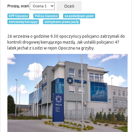
Proszę, oceń
KPP Opoczno
Policja Opoczno
na podwójnym gazie
nietrzeźwy kierujący
zatrzymane prawo jazdy
26 września o godzinie 9.30 opoczyńscy policjanci zatrzymali do
kontroli drogowej kierującego mazdą. Jak ustalili policjanci 47
latek jechał z Łodzi w rejon Opoczna na grzyby.