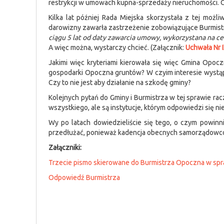
restrykcji w umowach kupna-sprzedaży nieruchomości. 
Kilka lat później Rada Miejska skorzystała z tej mo
darowizny zawarła zastrzeżenie zobowiązujące Burmist
ciągu 5 lat od daty zawarcia umowy, wykorzystana na cel
A więc można, wystarczy chcieć. (Załącznik:
Uchwała Nr I
Jakimi więc kryteriami kierowała się więc Gmina Opocz
gospodarki Opoczna gruntów? W czyim interesie wystąp
Czy to nie jest aby działanie na szkodę gminy?
Kolejnych pytań do Gminy i Burmistrza w tej sprawie racz
wszystkiego, ale są instytucje, którym odpowiedzi się n
Wy po latach dowiedzieliście się tego, o czym powin
przedłużać, ponieważ kadencja obecnych samorządowców 
Załączniki:
Trzecie pismo skierowane do Burmistrza Opoczna w spr
Odpowiedź Burmistrza