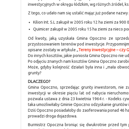
inwestycyjnych w okręgu łódzkim, wg różnych źródeł, ks
Z tego, co udało nam się ustalić mając już podane nazwy 
Kilion Int. S.L zakupił w 2005 roku 12 ha ziemi za 900 0
Quimicer zakupił w 2005 roku 15 ha ziemi za nieco pon
Od kwoty, jaką uzyskała Gmina Opoczno ze sprzeda
przystosowaniem terenów pod inwestycje. Przypomnijmy
opisane zostały w artykule „
Tereny inwestycyjne – czy G
Do innych kosztów, jakie poniosła Gmina Opoczno nie ud
Po odjęciu znanych nam kosztów Gmina Opoczno zarobiła 
Może, gdyby kolejność działań była inna i „mała obw
grunty?
DLACZEGO?
Gmina Opoczno, sprzedając grunty inwestorom, nie 
inwestycji w okresie pięciu lat od nabycia nierucho
pozwala ustawa z dnia 23 kwietnia 1964 r. - Kodeks cywil
taka umożliwiłaby Gminie Opoczno odzyskanie gruntów i 
Dziś Opoczno posiadałoby do zaoferowania ponad 46 ha
prowadzi droga dojazdowa.
Burmistrz Opoczna broniąc się dwukrotnie przed tym 