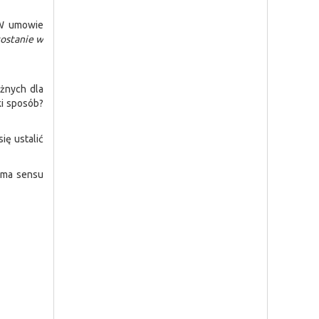
. W umowie
zostanie w
ażnych dla
ki sposób?
ię ustalić
e ma sensu