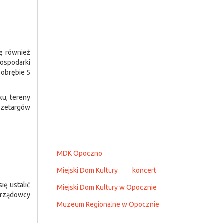
ię również
 Gospodarki
 obrębie 5
ku, tereny
przetargów
MDK Opoczno
Miejski Dom Kultury
koncert
ię ustalić
Miejski Dom Kultury w Opocznie
morządowcy
Muzeum Regionalne w Opocznie