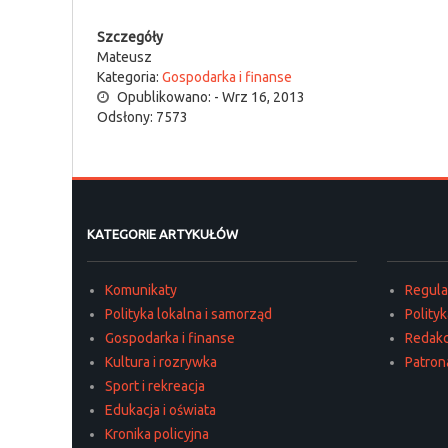
Szczegóły
Mateusz
Kategoria:
Gospodarka i finanse
Opublikowano: - Wrz 16, 2013
Odsłony: 7573
KATEGORIE ARTYKUŁÓW
Komunikaty
Regul
Polityka lokalna i samorząd
Polity
Gospodarka i finanse
Redakc
Kultura i rozrywka
Patron
Sport i rekreacja
Edukacja i oświata
Kronika policyjna