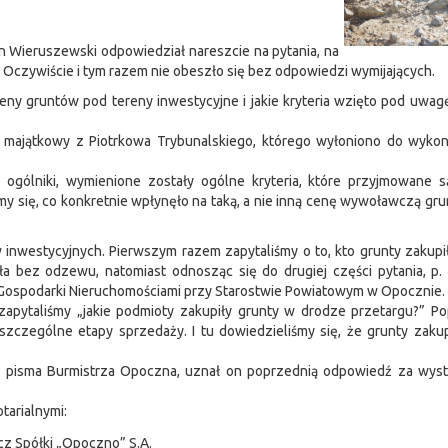
n Wieruszewski odpowiedział nareszcie na pytania, na
 Oczywiście i tym razem nie obeszło się bez odpowiedzi wymijających.
eny gruntów pod tereny inwestycyjne i jakie kryteria wzięto pod uwa
majątkowy z Piotrkowa Trybunalskiego, którego wyłoniono do wykon
ogólniki, wymienione zostały ogólne kryteria, które przyjmowane 
 się, co konkretnie wpłynęło na taką, a nie inną cenę wywoławczą gr
westycyjnych. Pierwszym razem zapytaliśmy o to, kto grunty zakupił 
ła bez odzewu, natomiast odnosząc się do drugiej części pytania, p.
u i Gospodarki Nieruchomościami przy Starostwie Powiatowym w Opocznie.
 zapytaliśmy „jakie podmioty zakupiły grunty w drodze przetargu?” Po
zczególne etapy sprzedaży. I tu dowiedzieliśmy się, że grunty zaku
o pisma Burmistrza Opoczna, uznał on poprzednią odpowiedź za wysta
tarialnymi:
cz Spółki „Opoczno” S.A.