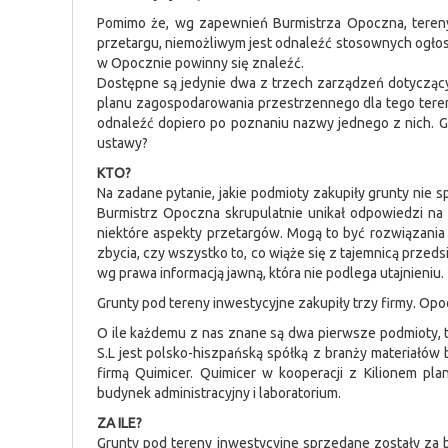
Pomimo że, wg zapewnień Burmistrza Opoczna, teren
przetargu, niemożliwym jest odnaleźć stosownych ogłos
w Opocznie powinny się znaleźć.
Dostępne są jedynie dwa z trzech zarządzeń dotycząc
planu zagospodarowania przestrzennego dla tego terenu
odnaleźć dopiero po poznaniu nazwy jednego z nich. G
ustawy?
KTO?
Na zadane pytanie, jakie podmioty zakupiły grunty nie 
Burmistrz Opoczna skrupulatnie unikał odpowiedzi na
niektóre aspekty przetargów. Mogą to być rozwiązania 
zbycia, czy wszystko to, co wiąże się z tajemnicą przeds
wg prawa informacją jawną, która nie podlega utajnieniu.
Grunty pod tereny inwestycyjne zakupiły trzy firmy. Opoczn
O ile każdemu z nas znane są dwa pierwsze podmioty, to 
S.L jest polsko-hiszpańską spółką z branży materiałów
firmą Quimicer. Quimicer w kooperacji z Kilionem pl
budynek administracyjny i laboratorium.
ZA ILE?
Grunty pod tereny inwestycyjne sprzedane zostały za 