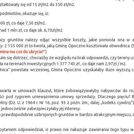
ztałtowały się od 15 zł/m2 do 350 zł/m2.
podmiotów, okazuje się, iż:
00 zł, co daje 7,50 zł/m2.
ad 1 mln zł, co daje ok. 6,70zł/m2
ży gruntów należy odjąć wszystkie koszty, jakie poniosła ona w 
: 2 155 000 zł to kwota, jaką Gminę Opoczno kosztowała obwodnica. 
mina ma coś do ukrycia?
”)
ało się dotrzeć, chociażby ze względu na brak odpowiedzi, czy tereny u
na terenach inwestycyjnych 1 377 743 zł , co daje nam 2,97zł / m2.
odnica” powstała wcześniej, Gmina Opoczno uzyskałaby dużo wyższą c
zawarła w umowach klauzul, które zobowiązywałyby nabywców do ro
mości pod rygorem unieważnienia umowy sprzedaży. Dlaczego pięciu? 
ny (Dz. U. z 1964 r. Nr 16, poz. 93 z późn. zm., dalej „kodeks cywilny”)
jednocześnie zabezpieczyłaby jej interesy.
 prawdopodobnie uzbrojonych gruntów w bardzo atrakcyjnym miejscu, 
pytaniem odpowiedział, iż prawo nie nakazuje zawierania tego typu 