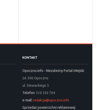
KONTAKT
Opoczno.info - Niezależny Portal Miejski
26-300 Opoczno
ul. Słowackiego 5
Telefon:
510 530 704
e-mail:
redakcja@opoczno.info
Sprzedaż powierzchni reklamowej: