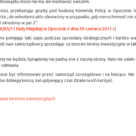
Obowiązku może nie ma, ale możliwość owszem.
żliwości, przekazując grunty pod budowę Komendy Policji w Opocznie
rza „
do odwołania aktu darowizny w przypadku, gdy nieruchomość nie 
 określony w par 2.
”
X/65/11 Rady Miejskiej w Opocznie z dnia 30 czerwca 2011 r.
)
no pomijając taki zapis podczas sprzedaży strategicznych i bardzo w
ili nasi samorządowcy sprzedając za bezcen tereny inwestycyjne w ta
ej nie będzie, bynajmniej nie padną one z naszej strony. Nam nie udało s
ie odmawia.
niście być informowani przez samorząd szczegółowo i na bieżąco. Ni
dobiega końca, zaś upływający czas działa na ich korzyść.
awie terenów inwestycyjnych