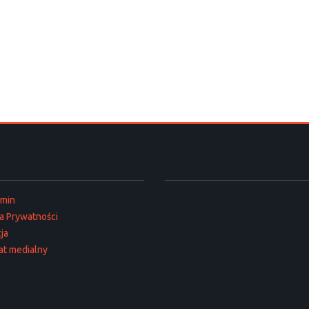
amin
ka Prywatności
ja
at medialny