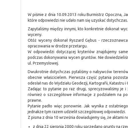
W piśmie z dnia 10.09.2013 roku Burmistrz Opoczna, Ja
które odpowiedzi nie udało nam się uzyskać dotychczas.
Zapytaliśmy między innymi, kto konkretnie dokonał wyc
wyceny.
Otóż wyceny dokonał Ryszard Gębus - rzeczoznawca 
opracowania w drodze przetargu.
W odpowiedzi dotyczącej kryteriów znajdujemy same 
podczas dokonywania wycen gruntów. Nie dowiedzieliśmy
ul. Przemysłowej.
Dwukrotnie dotychczas pytaliśmy o nabywców terenów in
obecnie właścicielem. Pierwsza część pytania pozosta
odesłał nas do Wydziału Geodezji, Kartografii, Katastr
Zadając to pytanie po raz drugi, sprecyzowaliśmy je i
również o szczegółowe informacje z podziałem na pos
prawne.
Pytanie padło więc ponownie.
Jak wynika z ostatnieg
jednakże tym razem udzielił szczegółowej odpowiedzi.
Z pisma z dnia 10 września dowiadujemy się, że aktami no
z dnia 22 sierpnia 2000 roku sprzedano grunty na rze