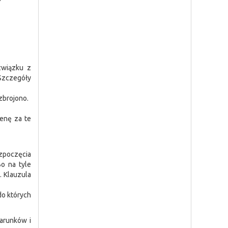
związku z
(Szczegóły
zbrojono.
enę za te
zpoczęcia
Bo na tyle
. Klauzula
do których
warunków i