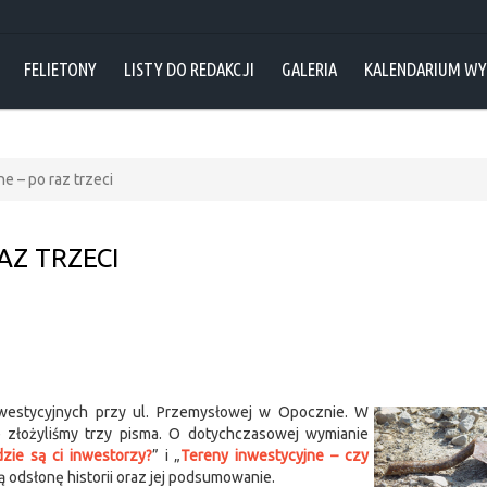
FELIETONY
LISTY DO REDAKCJI
GALERIA
KALENDARIUM W
e – po raz trzeci
AZ TRZECI
westycyjnych przy ul. Przemysłowej w Opocznie. W
złożyliśmy trzy pisma. O dotychczasowej wymianie
zie są ci inwestorzy?
” i „
Tereny inwestycyjne – czy
ią odsłonę historii oraz jej podsumowanie.