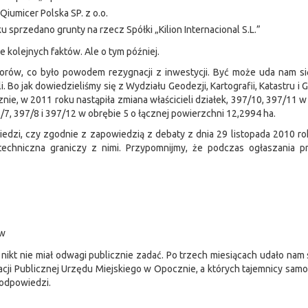
iumicer Polska SP. z o.o.
u sprzedano grunty na rzecz Spółki „Kilion Internacional S.L.”
e kolejnych faktów. Ale o tym później.
storów, co było powodem rezygnacji z inwestycji. Być może uda nam s
li. Bo jak dowiedzieliśmy się z Wydziału Geodezji, Kartografii, Katastru i
e, w 2011 roku nastąpiła zmiana właścicieli działek, 397/10, 397/11 w
/7, 397/8 i 397/12
w obrębie
5 o łącznej powierzchni 12,2994 ha.
iedzi, czy zgodnie z zapowiedzią z debaty z dnia 29 listopada 2010 ro
a techniczna graniczy z nimi. Przypomnijmy, że podczas ogłaszania 
ów
 nikt nie miał odwagi publicznie zadać. Po trzech miesiącach udało nam s
macji Publicznej Urzędu Miejskiego w Opocznie, a których tajemnicy sa
z odpowiedzi.