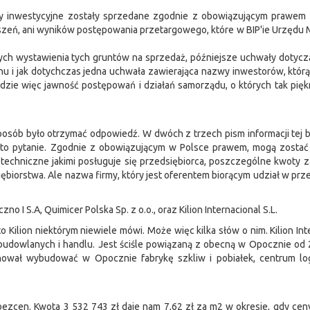
y inwestycyjne zostały sprzedane zgodnie z obowiązującym prawem
zeń, ani wyników postępowania przetargowego, które w BIP'ie Urzędu 
ych wystawienia tych gruntów na sprzedaż, późniejsze uchwały dotyc
 i jak dotychczas jedna uchwała zawierająca nazwy inwestorów, którą
dzie więc jawność postępowań i działań samorządu, o których tak pię
sposób było otrzymać odpowiedź. W dwóch z trzech pism informacji tej 
 to pytanie. Zgodnie z obowiązującym w Polsce prawem, mogą zostać 
techniczne jakimi posługuje się przedsiębiorca, poszczególne kwoty 
iębiorstwa. Ale nazwa firmy, który jest oferentem biorącym udział w prze
o I S.A, Quimicer Polska Sp. z o.o., oraz Kilion Internacional S.L.
Kilion niektórym niewiele mówi. Może więc kilka słów o nim. Kilion Int
 budowlanych i handlu. Jest ściśle powiązaną z obecną w Opocznie od
anował wybudować w Opocznie fabrykę szkliw i pobiałek, centrum log
bezcen. Kwota 3 532 743 zł daje nam 7,62 zł za m2 w okresie, gdy ce