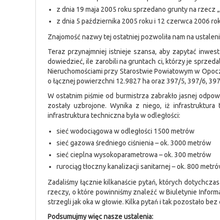
z dnia 19 maja 2005 roku sprzedano grunty na rzecz „Q
z dnia 5 października 2005 roku i 12 czerwca 2006 rok
Znajomość nazwy tej ostatniej pozwoliła nam na ustaleni
Teraz przynajmniej istnieje szansa, aby zapytać inwe
dowiedzieć, ile zarobili na gruntach ci, którzy je sprzeda
Nieruchomościami przy Starostwie Powiatowym w Opoczni
o łącznej powierzchni 12.9827 ha oraz 397/5, 397/6, 397
W ostatnim piśmie od burmistrza zabrakło jasnej odpow
zostały uzbrojone. Wynika z niego, iż infrastruktur
infrastruktura techniczna była w odległości:
sieć wodociągowa w odległości 1500 metrów
sieć gazowa średniego ciśnienia – ok. 3000 metrów
sieć cieplna wysokoparametrowa – ok. 300 metrów
rurociąg tłoczny kanalizacji sanitarnej – ok. 800 metr
Zadaliśmy łącznie kilkanaście pytań, których dotychczas
rzeczy, o które powinniśmy znaleźć w Biuletynie Infor
strzegli jak oka w głowie. Kilka pytań i tak pozostało be
Podsumujmy więc nasze ustalenia: