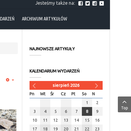
Jesteśmy także na:
YDARZEŃ
ARCHIWUM ARTYKUŁÓW
NAJNOWSZE ARTYKUŁY
KALENDARIUM WYDARZEŃ
sierpień 2026
Pn
Wt
Śr
Cz
Pt
So
N
1
2
Top
3
4
5
6
7
8
9
10
11
12
13
14
15
16
17
18
19
20
21
22
23