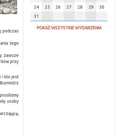
24
25
26
27
28
29
30
31
POKAŻ WSZYSTKIE WYDARZENIA
gę podczas
ania tego
są zawsze
untów przy
i kto jest
 Burmistrz
prosiliśmy
piły osoby
rczającą,