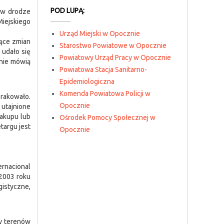
POD LUPĄ:
 w drodze
Miejskiego
Urząd Miejski w Opocznie
zące zmian
Starostwo Powiatowe w Opocznie
 udało się
Powiatowy Urząd Pracy w Opocznie
knie mówią
Powiatowa Stacja Sanitarno-
Epidemiologiczna
Komenda Powiatowa Policji w
brakowało.
Opocznie
utajnione
zakupu lub
Ośrodek Pomocy Społecznej w
targu jest
Opocznie
ernacional
 2003 roku
istyczne,
ny terenów