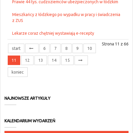
Prawie 44 tys. cudzoziemców ubezpieczonych w łódzkim
Mieszkańcy z łódzkiego po wypadku w pracy i świadczenia
z ZUS
Lekarze coraz chętniej wystawiają e-recepty
Strona 11 z 66
start
6
7
8
9
10
11
12
13
14
15
koniec
NAJNOWSZE ARTYKUŁY
KALENDARIUM WYDARZEŃ