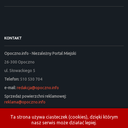
KONTAKT
Opoczno.info - Niezależny Portal Miejski
26-300 Opoczno
ul. Słowackiego 5
Telefon:
510 530 704
e-mail:
redakcja@opoczno.info
Sprzedaż powierzchni reklamowej:
reklama@opoczno.info
Listy do redakcji prosimy kierować na adres:
listy_do_redakcji@opoczno.info
Ta strona używa ciasteczek (cookies), dzięki którym
nasz serwis może działać lepiej.