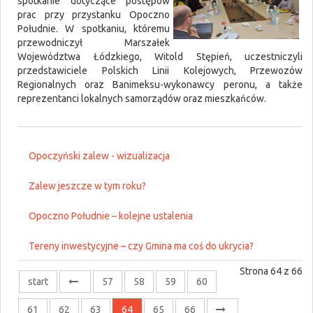
spotkanie dotyczące postępów
prac przy przystanku Opoczno
Południe. W spotkaniu, któremu
przewodniczył Marszałek
Województwa Łódzkiego, Witold Stępień, uczestniczyli
przedstawiciele Polskich Linii Kolejowych, Przewozów
Regionalnych oraz Banimeksu-wykonawcy peronu, a także
reprezentanci lokalnych samorządów oraz mieszkańców.
Opoczyński zalew - wizualizacja
Zalew jeszcze w tym roku?
Opoczno Południe – kolejne ustalenia
Tereny inwestycyjne – czy Gmina ma coś do ukrycia?
Strona 64 z 66
start
57
58
59
60
61
62
63
64
65
66