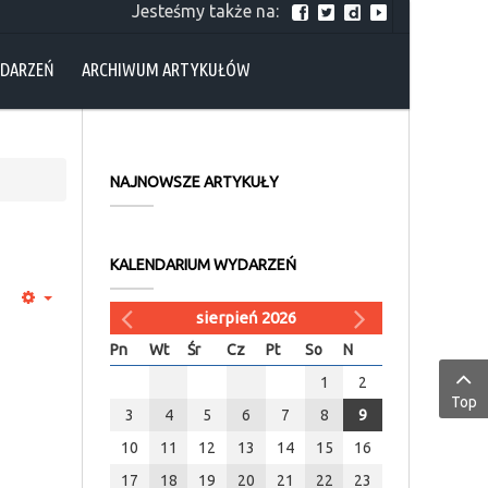
Jesteśmy także na:
YDARZEŃ
ARCHIWUM ARTYKUŁÓW
NAJNOWSZE ARTYKUŁY
KALENDARIUM WYDARZEŃ
sierpień 2026
Pn
Wt
Śr
Cz
Pt
So
N
1
2
Top
3
4
5
6
7
8
9
10
11
12
13
14
15
16
17
18
19
20
21
22
23