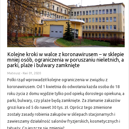
Kolejne kroki w walce z koronawirusem – w sklepie
mniej osób, ograniczenia w poruszaniu nieletnich, a
parki, plaże i bulwary zamknięte
Mateusz
- Kwi 01, 2020
Polki rząd wprowadził kolejne ograniczenia w związku z
koronawirusem. Od 1 kwietnia do odwołania każda osoba do 18
roku życia z domu wyjdzie tylko pod opieką dorosłego opiekuna, a
parki, bulwary, czy plaże będą zamknięte. Za złamanie zakazów
grozi kara od 5 do nawet 30 tys. zł. Oprócz tego zmienione
zostały zasady robienia zakupów w sklepach stacjonarnych i
zawieszamy działalność salonów fryzjerskich, kosmetycznych i
tatuaży. Co jeszcze się zmienia?