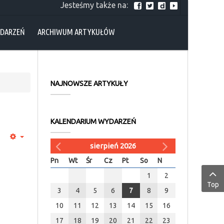
Jesteśmy także na:
YDARZEŃ
ARCHIWUM ARTYKUŁÓW
NAJNOWSZE ARTYKUŁY
KALENDARIUM WYDARZEŃ
sierpień 2026
Pn
Wt
Śr
Cz
Pt
So
N
1
2
Top
3
4
5
6
7
8
9
10
11
12
13
14
15
16
17
18
19
20
21
22
23