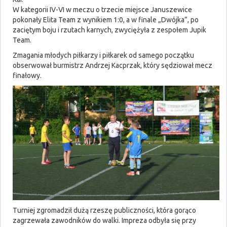
W kategorii IV-VI w meczu o trzecie miejsce Januszewice
pokonały Elita Team z wynikiem 1:0, a w finale „Dwójka”, po
zaciętym boju i rzutach karnych, zwyciężyła z zespołem Jupik
Team.
Zmagania młodych piłkarzy i piłkarek od samego początku
obserwował burmistrz Andrzej Kacprzak, który sędziował mecz
finałowy.
Turniej zgromadził dużą rzeszę publiczności, która gorąco
zagrzewała zawodników do walki. Impreza odbyła się przy