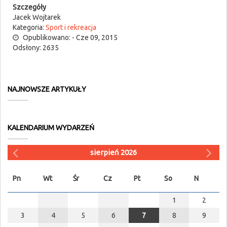
Szczegóły
Jacek Wojtarek
Kategoria:
Sport i rekreacja
Opublikowano: - Cze 09, 2015
Odsłony: 2635
NAJNOWSZE ARTYKUŁY
KALENDARIUM WYDARZEŃ
sierpień 2026
Pn
Wt
Śr
Cz
Pt
So
N
1
2
3
4
5
6
7
8
9