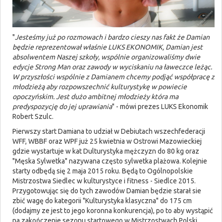
"
Jesteśmy już po rozmowach i bardzo cieszy nas fakt że Damian
będzie reprezentował właśnie LUKS EKONOMIK, Damian jest
absolwentem Naszej szkoły, wspólnie organizowaliśmy dwie
edycje Strong Man oraz zawody w wyciskaniu na ławeczce leżąc.
W przyszłości wspólnie z Damianem chcemy podjąć współpracę z
młodzieżą aby rozpowszechnić kulturystykę w powiecie
opoczyńskim. Jest dużo ambitnej młodzieży która ma
predyspozycję do jej uprawiania
" - mówi prezes LUKS Ekonomik
Robert Szulc.
Pierwszy start Damiana to udział w Debiutach wszechfederacji
WFF, WBBF oraz WPF już 25 kwietnia w Ostrowi Mazowieckiej
gdzie wystartuje w kat Dulturystyka mężczyzn do 80 kg oraz
"Męska Sylwetka" nazywana często sylwetka plażowa. Kolejnie
starty odbędą się 2 maja 2015 roku. Będą to Ogólnopolskie
Mistrzostwa Siedlec w kulturystyce i fitness - Siedlce 2015.
Przygotowując się do tych zawodów Damian będzie starał sie
zbić wagę do kategorii "Kulturystyka klasyczna" do 175 cm
(dodajmy ze jest to jego koronna konkurencja), po to aby wystąpić
na zakończenie sezonu startowego w Mistrzostwach Polski