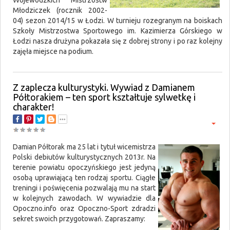
Wojewódzkich Mistrzostw
Młodziczek (rocznik 2002-
04) sezon 2014/15 w Łodzi. W turnieju rozegranym na boiskach
Szkoły Mistrzostwa Sportowego im. Kazimierza Górskiego w
Łodzi nasza drużyna pokazała się z dobrej strony i po raz kolejny
zajęła miejsce na podium.
Z zaplecza kulturystyki. Wywiad z Damianem
Półtorakiem – ten sport kształtuje sylwetkę i
charakter!
Damian Półtorak ma 25 lat i tytuł wicemistrza
Polski debiutów kulturystycznych 2013r. Na
terenie powiatu opoczyńskiego jest jedyną
osobą uprawiającą ten rodzaj sportu. Ciągłe
treningi i poświęcenia pozwalają mu na start
w kolejnych zawodach. W wywiadzie dla
Opoczno.info oraz Opoczno-Sport zdradzi
sekret swoich przygotowań. Zapraszamy: