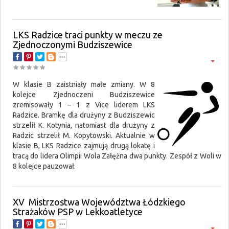
LKS Radzice traci punkty w meczu ze
Zjednoczonymi Budziszewice
W klasie B zaistniały małe zmiany. W 8
kolejce Zjednoczeni Budziszewice
zremisowały 1 – 1 z Vice liderem LKS
Radzice. Bramkę dla drużyny z Budziszewic
strzelił K. Kotynia, natomiast dla drużyny z
Radzic strzelił M. Kopytowski. Aktualnie w
klasie B, LKS Radzice zajmują drugą lokatę i
tracą do lidera Olimpii Wola Załężna dwa punkty. Zespół z Woli w
8 kolejce pauzował.
XV Mistrzostwa Województwa Łódzkiego
Strażaków PSP w Lekkoatletyce