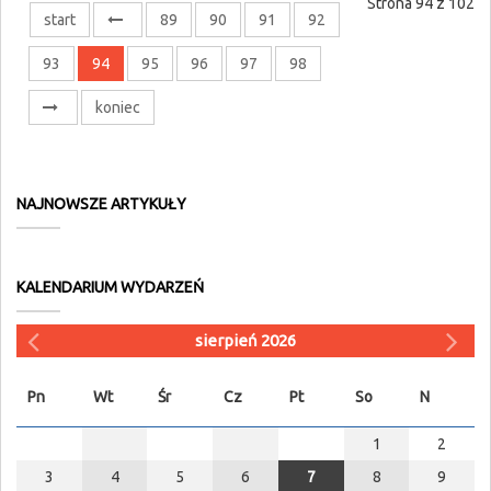
Strona 94 z 102
start
89
90
91
92
93
94
95
96
97
98
koniec
NAJNOWSZE ARTYKUŁY
KALENDARIUM WYDARZEŃ
sierpień 2026
Pn
Wt
Śr
Cz
Pt
So
N
1
2
3
4
5
6
7
8
9