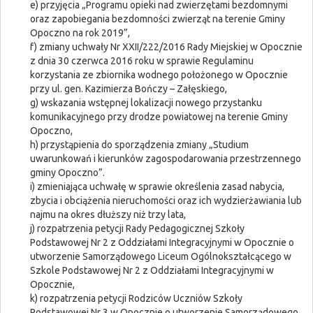
e) przyjęcia „Programu opieki nad zwierzętami bezdomnymi
oraz zapobiegania bezdomności zwierząt na terenie Gminy
Opoczno na rok 2019”,
f) zmiany uchwały Nr XXII/222/2016 Rady Miejskiej w Opocznie
z dnia 30 czerwca 2016 roku w sprawie Regulaminu
korzystania ze zbiornika wodnego położonego w Opocznie
przy ul. gen. Kazimierza Bończy – Załęskiego,
g) wskazania wstępnej lokalizacji nowego przystanku
komunikacyjnego przy drodze powiatowej na terenie Gminy
Opoczno,
h) przystąpienia do sporządzenia zmiany „Studium
uwarunkowań i kierunków zagospodarowania przestrzennego
gminy Opoczno”.
i) zmieniająca uchwałę w sprawie określenia zasad nabycia,
zbycia i obciążenia nieruchomości oraz ich wydzierżawiania lub
najmu na okres dłuższy niż trzy lata,
j) rozpatrzenia petycji Rady Pedagogicznej Szkoły
Podstawowej Nr 2 z Oddziałami Integracyjnymi w Opocznie o
utworzenie Samorządowego Liceum Ogólnokształcącego w
Szkole Podstawowej Nr 2 z Oddziałami Integracyjnymi w
Opocznie,
k) rozpatrzenia petycji Rodziców Uczniów Szkoły
Podstawowej Nr 3 w Opocznie o utworzenie Samorządowego