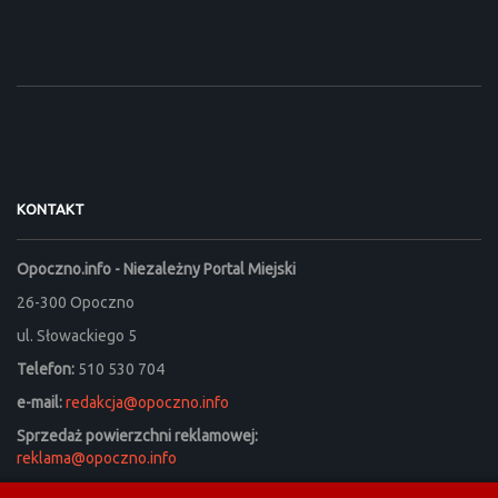
KONTAKT
Opoczno.info - Niezależny Portal Miejski
26-300 Opoczno
ul. Słowackiego 5
Telefon:
510 530 704
e-mail:
redakcja@opoczno.info
Sprzedaż powierzchni reklamowej:
reklama@opoczno.info
Listy do redakcji prosimy kierować na adres: