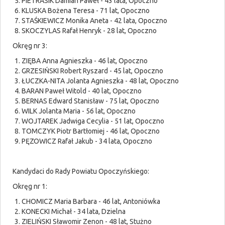
PIETRASIK Damian Paweł - 43 lata, Opoczno
KLUSKA Bożena Teresa - 71 lat, Opoczno
STAŚKIEWICZ Monika Aneta - 42 lata, Opoczno
SKOCZYLAS Rafał Henryk - 28 lat, Opoczno
Okręg nr 3:
ZIĘBA Anna Agnieszka - 46 lat, Opoczno
GRZESIŃSKI Robert Ryszard - 45 lat, Opoczno
ŁUCZKA-NITA Jolanta Agnieszka - 48 lat, Opoczno
BARAN Paweł Witold - 40 lat, Opoczno
BERNAS Edward Stanisław - 75 lat, Opoczno
WILK Jolanta Maria - 56 lat, Opoczno
WOJTAREK Jadwiga Cecylia - 51 lat, Opoczno
TOMCZYK Piotr Bartłomiej - 46 lat, Opoczno
PĘZOWICZ Rafał Jakub - 34 lata, Opoczno
Kandydaci do Rady Powiatu Opoczyńskiego:
Okręg nr 1:
CHOMICZ Maria Barbara - 46 lat, Antoniówka
KONECKI Michał - 34 lata, Dzielna
ZIELIŃSKI Sławomir Zenon - 48 lat, Stużno