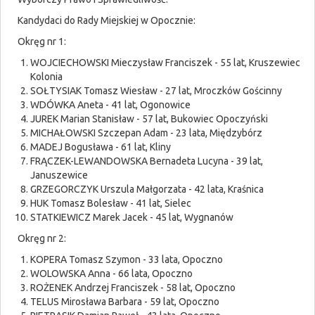
Kandydaci do Rady Miejskiej w Opocznie:
Okręg nr 1:
WOJCIECHOWSKI Mieczysław Franciszek - 55 lat, Kruszewiec
Kolonia
SOŁTYSIAK Tomasz Wiesław - 27 lat, Mroczków Gościnny
WDÓWKA Aneta - 41 lat, Ogonowice
JUREK Marian Stanisław - 57 lat, Bukowiec Opoczyński
MICHAŁOWSKI Szczepan Adam - 23 lata, Międzybórz
MADEJ Bogusława - 61 lat, Kliny
FRĄCZEK-LEWANDOWSKA Bernadeta Lucyna - 39 lat,
Januszewice
GRZEGORCZYK Urszula Małgorzata - 42 lata, Kraśnica
HUK Tomasz Bolesław - 41 lat, Sielec
STATKIEWICZ Marek Jacek - 45 lat, Wygnanów
Okręg nr 2:
KOPERA Tomasz Szymon - 33 lata, Opoczno
WOLOWSKA Anna - 66 lata, Opoczno
ROŻENEK Andrzej Franciszek - 58 lat, Opoczno
TELUS Mirosława Barbara - 59 lat, Opoczno