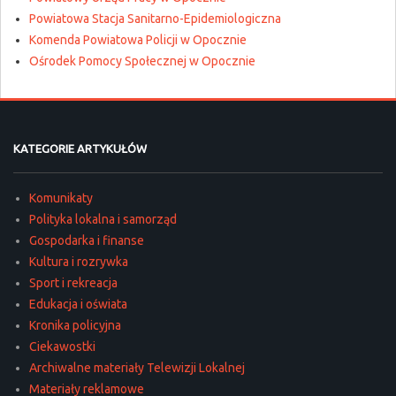
Powiatowa Stacja Sanitarno-Epidemiologiczna
Komenda Powiatowa Policji w Opocznie
Ośrodek Pomocy Społecznej w Opocznie
KATEGORIE ARTYKUŁÓW
Komunikaty
Polityka lokalna i samorząd
Gospodarka i finanse
Kultura i rozrywka
Sport i rekreacja
Edukacja i oświata
Kronika policyjna
Ciekawostki
Archiwalne materiały Telewizji Lokalnej
Materiały reklamowe