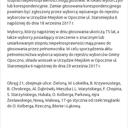
stopniu niepełnosprawności mogą głosować w lokalu wyborczym
lub korespondencyjnie. Zamiar głosowania korespondencyjnego
powinien być zgłoszony przez wyborcę wpisanego do rejestru
wyborców w Urzędzie Miejskim w Opocznie ul. Staromiejska 6
najpóźniej do dnia 18 września 2017 r.
Wyborcy, którzy najpóźniej w dniu głosowania ukończą 75 lat, a
także wyborcy posiadający orzeczenie o znacznym lub
umiarkowanym stopniu niepełnosprawności mają prawo do
głosowania przez pełnomocnika. W celu sporządzenia aktu
pełnomocnictwa wyborca wpisany do rejestru wyborców Gminy
Opoczno, składa wniosek w Urzędzie Miejskim w Opocznie ul.
Staromiejska 6 najpóźniej do dnia 29 września 2017 r.
Okręg 21, obejmuje ulice: Zieloną, W. Łokietka, B. Krzywoustego,
B. Chrobrego, Al. Dąbrówki, Mieszka I, L. Waryńskiego, F. Chopina,
S. Starzyńskiego, Hubala, O. Kolberga, Parkową, mjra
Żesławskiego, Nową, Wałową, 17-go stycznia od rzeki Wąglanki
do O. Kolberga, Rzeczną, Błonie i Łąkową.