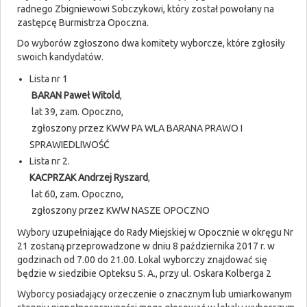
radnego Zbigniewowi Sobczykowi, który został powołany na
zastępcę Burmistrza Opoczna.
Do wyborów zgłoszono dwa komitety wyborcze, które zgłosiły
swoich kandydatów.
Lista nr 1
BARAN Paweł Witold
,
lat 39, zam. Opoczno,
zgłoszony przez KWW PA WLA BARANA PRAWO I
SPRAWIEDLIWOŚĆ
Lista nr 2.
KACPRZAK Andrzej Ryszard
,
lat 60, zam. Opoczno,
zgłoszony przez KWW NASZE OPOCZNO
Wybory uzupełniające do Rady Miejskiej w Opocznie w okręgu Nr
21 zostaną przeprowadzone w dniu 8 października 2017 r. w
godzinach od 7.00 do 21.00. Lokal wyborczy znajdować się
będzie w siedzibie Opteksu S. A., przy ul. Oskara Kolberga 2
Wyborcy posiadający orzeczenie o znacznym lub umiarkowanym