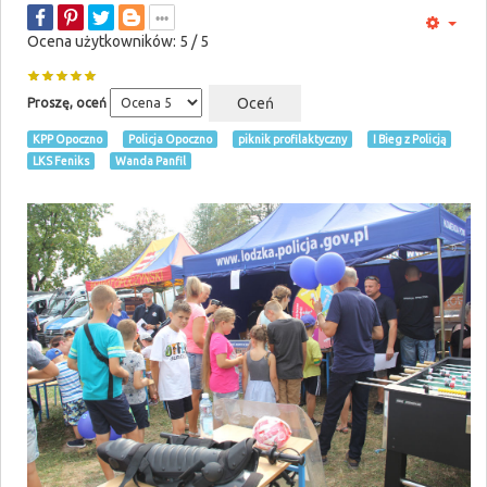
Ocena użytkowników:
5
/
5
Proszę, oceń
KPP Opoczno
Policja Opoczno
piknik profilaktyczny
I Bieg z Policją
LKS Feniks
Wanda Panfil