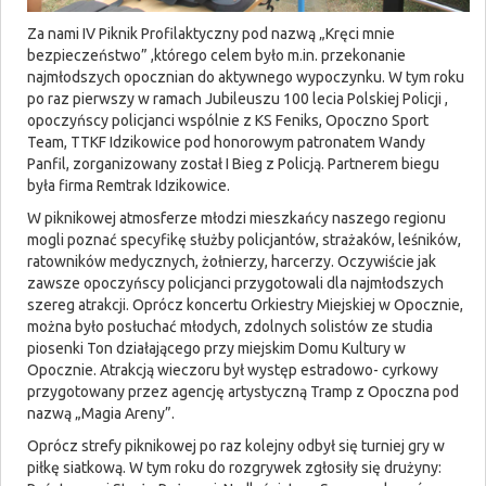
Za nami IV Piknik Profilaktyczny pod nazwą „Kręci mnie
bezpieczeństwo” ,którego celem było m.in. przekonanie
najmłodszych opocznian do aktywnego wypoczynku. W tym roku
po raz pierwszy w ramach Jubileuszu 100 lecia Polskiej Policji ,
opoczyńscy policjanci wspólnie z KS Feniks, Opoczno Sport
Team, TTKF Idzikowice pod honorowym patronatem Wandy
Panfil, zorganizowany został I Bieg z Policją. Partnerem biegu
była firma Remtrak Idzikowice.
W piknikowej atmosferze młodzi mieszkańcy naszego regionu
mogli poznać specyfikę służby policjantów, strażaków, leśników,
ratowników medycznych, żołnierzy, harcerzy. Oczywiście jak
zawsze opoczyńscy policjanci przygotowali dla najmłodszych
szereg atrakcji. Oprócz koncertu Orkiestry Miejskiej w Opocznie,
można było posłuchać młodych, zdolnych solistów ze studia
piosenki Ton działającego przy miejskim Domu Kultury w
Opocznie. Atrakcją wieczoru był występ estradowo- cyrkowy
przygotowany przez agencję artystyczną Tramp z Opoczna pod
nazwą „Magia Areny”.
Oprócz strefy piknikowej po raz kolejny odbył się turniej gry w
piłkę siatkową. W tym roku do rozgrywek zgłosiły się drużyny: