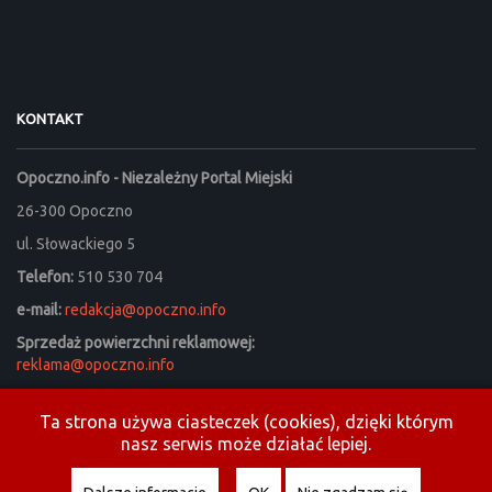
KONTAKT
Opoczno.info - Niezależny Portal Miejski
26-300 Opoczno
ul. Słowackiego 5
Telefon:
510 530 704
e-mail:
redakcja@opoczno.info
Sprzedaż powierzchni reklamowej:
reklama@opoczno.info
Listy do redakcji prosimy kierować na adres:
listy_do_redakcji@opoczno.info
Ta strona używa ciasteczek (cookies), dzięki którym
nasz serwis może działać lepiej.