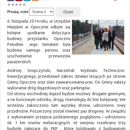
Proszę, oceń
6. listopada 2014 roku, w Urzędzie
Miejskim w Opocznie odbyło się
kolejne spotkanie dotyczące
budowy przystanku Opoczno
Południe. Jego tematem była
budowa samego peronu oraz
uruchomienie przewozów
pasażerskich.
Andrzej Snopczyński, Naczelnik Wydziału Techniczno-
Inwestycyjnego, przedstawił zakres działań leżących po stronie
Gminy Opoczno oraz stan zaawansowania prac. Do Gminy należy
wykonanie dróg dojazdowych oraz parkingów.
Od strony wschodniej dojazd będzie możliwy drogami gminnymi,
a na końcowym odcinku, drogą równoległą do linii kolejowej. We
wrześniu zakończono tam wycinkę drzew, udrożniono rowy
przydrożne. Poszerzony został również pas drogowy. W związku
z wykonaniem przejścia podziemnego pogłębiono i udrożniono
ok. 1 km rowów melioracyjnych. W sierpniu rozebrano trzy
budynki należące do PKP , które kolidowały z budowanym