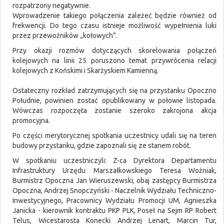
rozpatrzony negatywnie.
Wprowadzenie takiego połączenia zależeć będzie również od
frekwencji. Do tego czasu istnieje możliwość wypełnienia luki
przez przewoźników „kołowych”.
Przy okazji rozmów dotyczących skorelowania połączeń
kolejowych na linii 25 poruszono temat przywrócenia relacji
kolejowych z Końskimi i Skarżyskiem Kamienną.
Ostateczny rozkład
zatrzymujących się na przystanku Opoczno
Południe,
powinien zostać opublikowany w połowie listopada.
Wówczas rozpoczęta zostanie szeroko zakrojona akcja
promocyjna.
Po części merytorycznej spotkania uczestnicy udali się na teren
budowy przystanku, gdzie zapoznali się ze stanem robót.
W spotkaniu uczestniczyli: Z-ca Dyrektora Departamentu
Infrastruktury Urzędu Marszałkowskiego Teresa Woźniak,
Burmistrz Opoczna Jan Wieruszewski, obaj zastępcy Burmistrza
Opoczna, Andrzej Snopczyński - Naczelnik Wydziału Techniczno-
Inwestycyjnego, Pracownicy Wydziału Promocji UM, Agnieszka
Janicka - kierownik kontraktu PKP PLK, Poseł na Sejm RP Robert
Telus, Wicestarosta Konecki Andrzej Lenart, Marcin Tur,