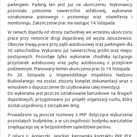
parkingiem. Parking ten jest już na ukończeniu. Wykonawcy
pozostało położenie nawierzchni asfaltowej, wykonanie
oznakowania pionowego i poziomego oraz oświetlenia i
monitoringu. Zakończenie prac ma nastąpić 14. listopada.
W ramach dojazdu od strony zachodniej we wrześniu ukończono
prace przy remoncie drogi dojazdowej od węzła Januszewice.
Obecnie trwają prace przy pętli autobusowej oraz parkingiem dla
30 samochodów. Wykonano już nawierzchnię jezdni oraz miejsc
postojowych. Pozostaje tylko wykonanie chodnika łączącego
przystanek autobusowy oraz pętlę autobusową z przejściem
podziemnym. Planowany termin ukończenia prac to 14. listopada.
Po 20. listopada u Wojewódzkiego Inspektora Nadzoru
Budowlanego. ma zostać złożony komplet dokumentacji wraz z
wnioskiem o dopuszczenie do użytkowania całej inwestycji.
Do wykonania jest jeszcze oznakowanie kierunkowe na drogach
dojazdowych, przygotowano już projekt organizacji ruchu, który
został uzgodniony z zarządcami dróg.
Prowadzone są jeszcze rozmowy z PKP dotyczące wyburzenia
pozostałych budynków, a w szczególności budynku warsztatów
znajdującego się w bezpośrednim sąsiedztwie peronu.
Z relacji p. Agnieszki Janickiej, kierownika kontraktu PKP PLK,