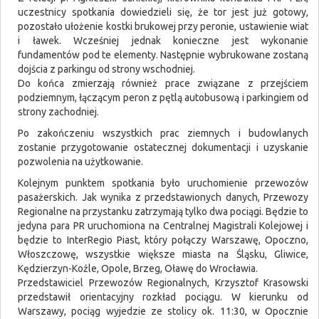
uczestnicy spotkania dowiedzieli się, że tor jest już gotowy,
pozostało ułożenie kostki brukowej przy peronie, ustawienie wiat
i ławek. Wcześniej jednak konieczne jest wykonanie
fundamentów pod te elementy. Następnie wybrukowane zostaną
dojścia z parkingu od strony wschodniej.
Do końca zmierzają również prace związane z przejściem
podziemnym, łączącym peron z pętlą autobusową i parkingiem od
strony zachodniej.
Po zakończeniu wszystkich prac ziemnych i budowlanych
zostanie przygotowanie ostatecznej dokumentacji i uzyskanie
pozwolenia na użytkowanie.
Kolejnym punktem spotkania było uruchomienie przewozów
pasażerskich. Jak wynika z przedstawionych danych, Przewozy
Regionalne na przystanku zatrzymają tylko dwa pociągi. Będzie to
jedyna para PR uruchomiona na Centralnej Magistrali Kolejowej i
będzie to InterRegio Piast, który połączy Warszawę, Opoczno,
Włoszczowę, wszystkie większe miasta na Śląsku, Gliwice,
Kędzierzyn-Koźle, Opole, Brzeg, Oławę do Wrocławia.
Przedstawiciel Przewozów Regionalnych, Krzysztof Krasowski
przedstawił orientacyjny rozkład pociągu. W kierunku od
Warszawy, pociąg wyjedzie ze stolicy ok. 11:30, w Opocznie