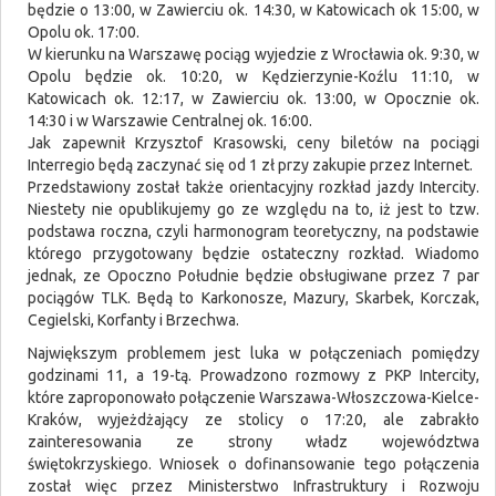
będzie o 13:00, w Zawierciu ok. 14:30, w Katowicach ok 15:00, w
Opolu ok. 17:00.
W kierunku na Warszawę pociąg wyjedzie z Wrocławia ok. 9:30, w
Opolu będzie ok. 10:20, w Kędzierzynie-Koźlu 11:10, w
Katowicach ok. 12:17, w Zawierciu ok. 13:00, w Opocznie ok.
14:30 i w Warszawie Centralnej ok. 16:00.
Jak zapewnił Krzysztof Krasowski, ceny biletów na pociągi
Interregio będą zaczynać się od 1 zł przy zakupie przez Internet.
Przedstawiony został także orientacyjny rozkład jazdy Intercity.
Niestety nie opublikujemy go ze względu na to, iż jest to tzw.
podstawa roczna, czyli harmonogram teoretyczny, na podstawie
którego przygotowany będzie ostateczny rozkład. Wiadomo
jednak, ze Opoczno Południe będzie obsługiwane przez 7 par
pociągów TLK. Będą to Karkonosze, Mazury, Skarbek, Korczak,
Cegielski, Korfanty i Brzechwa.
Największym problemem jest luka w połączeniach pomiędzy
godzinami 11, a 19-tą. Prowadzono rozmowy z PKP Intercity,
które zaproponowało połączenie Warszawa-Włoszczowa-Kielce-
Kraków, wyjeżdżający ze stolicy o 17:20, ale zabrakło
zainteresowania ze strony władz województwa
świętokrzyskiego. Wniosek o dofinansowanie tego połączenia
został więc przez Ministerstwo Infrastruktury i Rozwoju