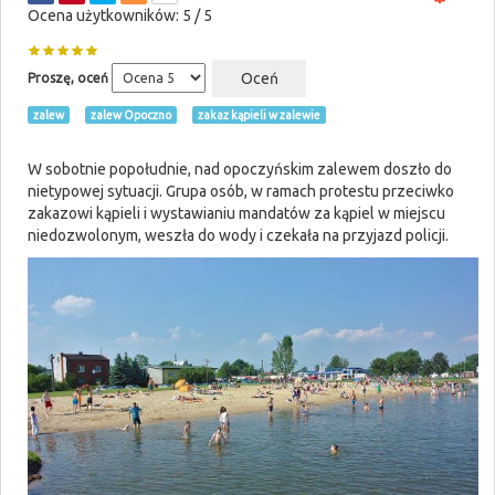
Ocena użytkowników:
5
/
5
Proszę, oceń
zalew
zalew Opoczno
zakaz kąpieli w zalewie
W sobotnie popołudnie, nad opoczyńskim zalewem doszło do
nietypowej sytuacji. Grupa osób, w ramach protestu przeciwko
zakazowi kąpieli i wystawianiu mandatów za kąpiel w miejscu
niedozwolonym, weszła do wody i czekała na przyjazd policji.