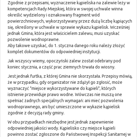
Zgodnie z przepisami, wyznaczenie kąpieliska na zalewie leży w
kompetencjach Rady Miejskiej, która w swojej uchwale winna
określić wydzielony i oznakowany fragment wód
powierzchniowych, wykorzystywany przez dużą liczbę kąpiących
się, określony w uchwale w sprawie wykazu kąpielisk. Wcześniej
jednak Gmina, która jest właścicielem zalewu, musi uzyskać
pozwolenie wodnoprawne.
Aby takowe uzyskać, do 1. styczna danego roku należy złożyć
komplet dokumentów do odpowiedniej instytucji.
Jak wszyscy wiemy, opoczyński zalew został odebrany pod
koniec stycznia, a część prac ziemnych trwała do wiosny.
Jest jednak furtka, z której Gmina nie skorzystała. Przepisy mówią,
że w przypadku, gdy organizator nie zdążył go zgłosić, może
wyznaczyć "miejsce wykorzystywane do kąpieli", których
istnienie przewiduje prawo wodne. Wówczas nie muszą one
spełniać żadnych specjalnych wymagań: ani mieć pozwolenia
wodnoprawnego, ani być umieszczone w wykazie kąpielisk
zgodnie z decyzją rady gminy.
W obu przypadkach niezbędne jest jednak zapewnienie
odpowiedniej jakości wody. Kąpielisko czy miejsce kąpieli
powinno zostać zgłoszone do Państwowej Inspekcji Sanitarnej w