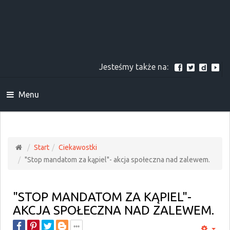
Jesteśmy także na:
Menu
Start
Ciekawostki
"Stop mandatom za kąpiel"- akcja społeczna nad zalewem.
"STOP MANDATOM ZA KĄPIEL"-
AKCJA SPOŁECZNA NAD ZALEWEM.