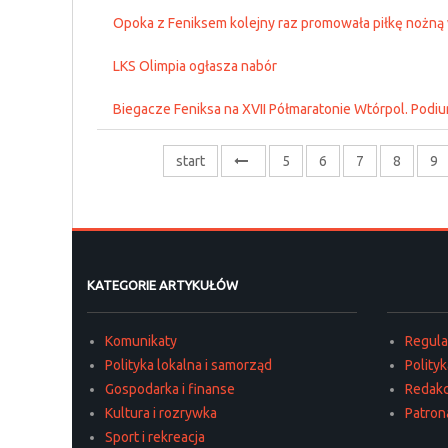
Opoka z Feniksem kolejny raz promowała piłkę nożną
LKS Olimpia ogłasza nabór
Biegacze Feniksa na XVII Półmaratonie Wtórpol. Pod
start
5
6
7
8
9
KATEGORIE ARTYKUŁÓW
Komunikaty
Regul
Polityka lokalna i samorząd
Polity
Gospodarka i finanse
Redakc
Kultura i rozrywka
Patron
Sport i rekreacja