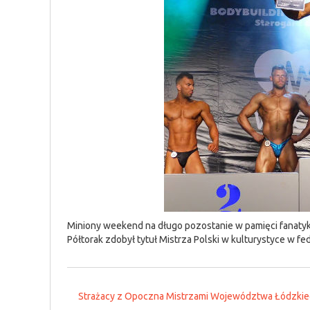
Miniony weekend na długo pozostanie w pamięci fanaty
Półtorak zdobył tytuł Mistrza Polski w kulturystyce w f
Strażacy z Opoczna Mistrzami Województwa Łódzkie