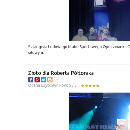
Sztangista Ludowego Klubu Sportowego Opocznianka Opo
siłowym.
Złoto dla Roberta Półtoraka
Ocena użytkowników:
5
/
5