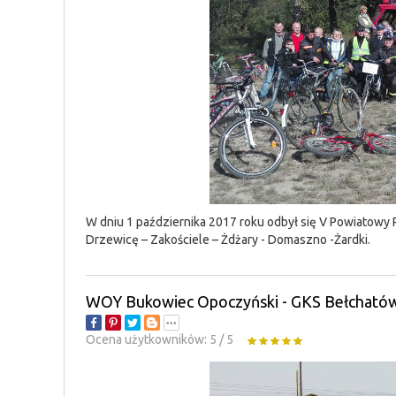
W dniu 1 października 2017 roku odbył się V Powiatowy
Drzewicę – Zakościele – Żdżary - Domaszno -Żardki.
WOY Bukowiec Opoczyński - GKS Bełchatów
Ocena użytkowników:
5
/
5