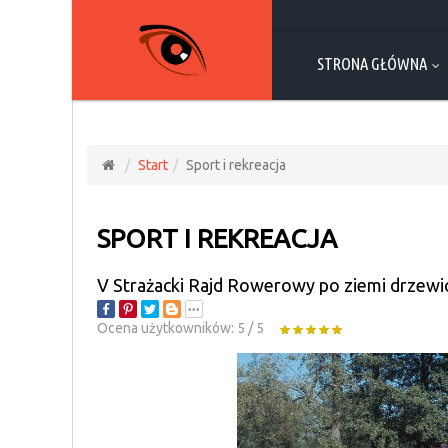
STRONA GŁÓWNA
Start
Sport i rekreacja
SPORT I REKREACJA
V Strażacki Rajd Rowerowy po ziemi drzewic
Ocena użytkowników:
5
/
5