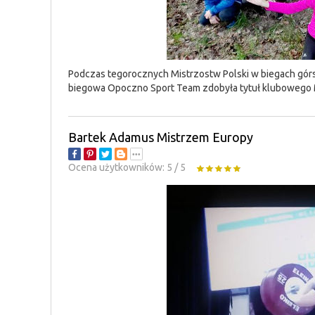
Podczas tegorocznych Mistrzostw Polski w biegach górsk
biegowa Opoczno Sport Team zdobyła tytuł klubowego M
Bartek Adamus Mistrzem Europy
Ocena użytkowników:
5
/
5