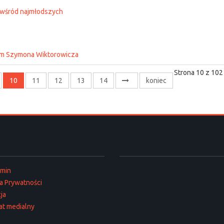
 wśród najmłodszych
ium Szymona Wiktorowicza
Strona 10 z 102
10
11
12
13
14
koniec
amin
ka Prywatności
ja
at medialny