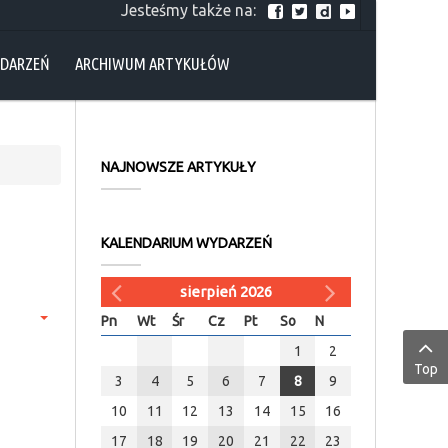
Jesteśmy także na:
YDARZEŃ
ARCHIWUM ARTYKUŁÓW
NAJNOWSZE ARTYKUŁY
KALENDARIUM WYDARZEŃ
sierpień 2026
Pn
Wt
Śr
Cz
Pt
So
N
1
2
Top
3
4
5
6
7
8
9
10
11
12
13
14
15
16
17
18
19
20
21
22
23