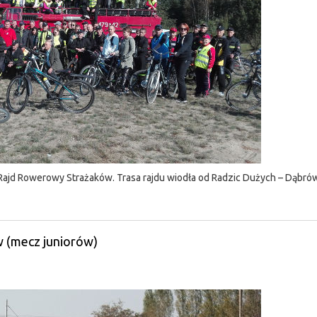
 Rajd Rowerowy Strażaków. Trasa rajdu wiodła od Radzic Dużych – Dąbró
 (mecz juniorów)