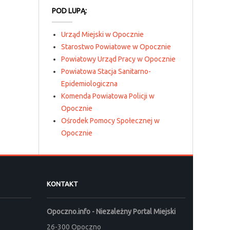
POD LUPĄ:
Urząd Miejski w Opocznie
Starostwo Powiatowe w Opocznie
Powiatowy Urząd Pracy w Opocznie
Powiatowa Stacja Sanitarno-
Epidemiologiczna
Komenda Powiatowa Policji w
Opocznie
Ośrodek Pomocy Społecznej w
Opocznie
KONTAKT
Opoczno.info - Niezależny Portal Miejski
26-300 Opoczno