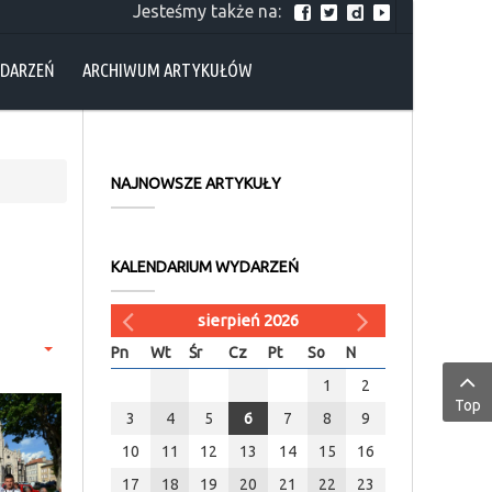
Jesteśmy także na:
YDARZEŃ
ARCHIWUM ARTYKUŁÓW
NAJNOWSZE ARTYKUŁY
KALENDARIUM WYDARZEŃ
sierpień 2026
Pn
Wt
Śr
Cz
Pt
So
N
1
2
Top
3
4
5
6
7
8
9
10
11
12
13
14
15
16
17
18
19
20
21
22
23