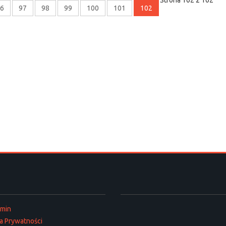
6
97
98
99
100
101
102
amin
ka Prywatności