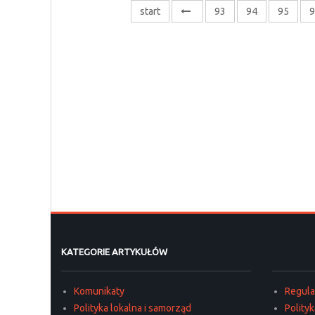
start
93
94
95
9
KATEGORIE ARTYKUŁÓW
Komunikaty
Regul
Polityka lokalna i samorząd
Polity