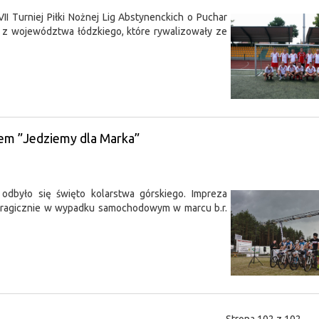
II Turniej Piłki Nożnej Lig Abstynenckich o Puchar
n z województwa łódzkiego, które rywalizowały ze
łem ”Jedziemy dla Marka”
dbyło się święto kolarstwa górskiego. Impreza
 tragicznie w wypadku samochodowym w marcu b.r.
Strona 102 z 102