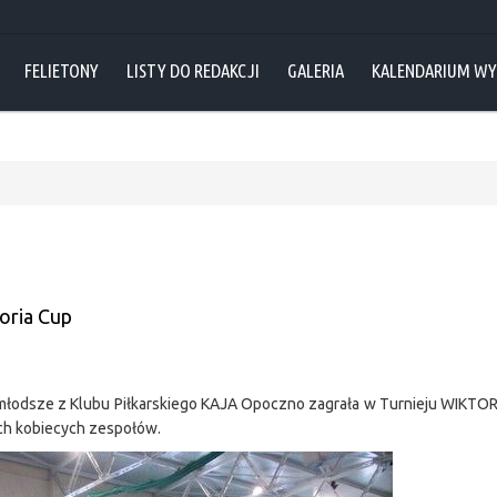
FELIETONY
LISTY DO REDAKCJI
GALERIA
KALENDARIUM W
oria Cup
 młodsze z Klubu Piłkarskiego KAJA Opoczno zagrała w Turnieju WIKTO
ch kobiecych zespołów.