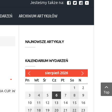
Jesteśmy także na:
YDARZEŃ
ARCHIWUM ARTYKUŁÓW
NAJNOWSZE ARTYKUŁY
KALENDARIUM WYDARZEŃ
sierpień 2026
Pn
Wt
Śr
Cz
Pt
So
N
1
2
RIA CUP. W
Top
3
4
5
6
7
8
9
10
11
12
13
14
15
16
17
18
19
20
21
22
23