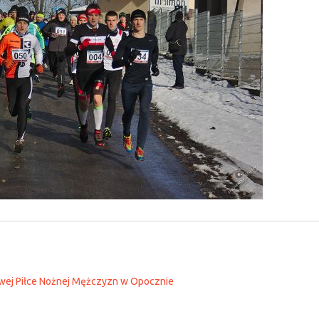
wej Piłce Nożnej Mężczyzn w Opocznie