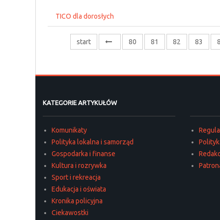
TICO dla dorosłych
start
80
81
82
83
KATEGORIE ARTYKUŁÓW
Komunikaty
Regul
Polityka lokalna i samorząd
Polity
Gospodarka i finanse
Redakc
Kultura i rozrywka
Patron
Sport i rekreacja
Edukacja i oświata
Kronika policyjna
Ciekawostki