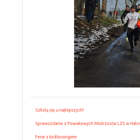
Szkolą się u najlepszych!
Sprawozdanie z Powiatowych Mistrzostw LZS w Halo
Ferie z kickboxingiem