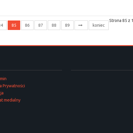
Strona 85 z 
84
85
86
87
88
89
koniec
amin
ka Prywatności
ja
at medialny