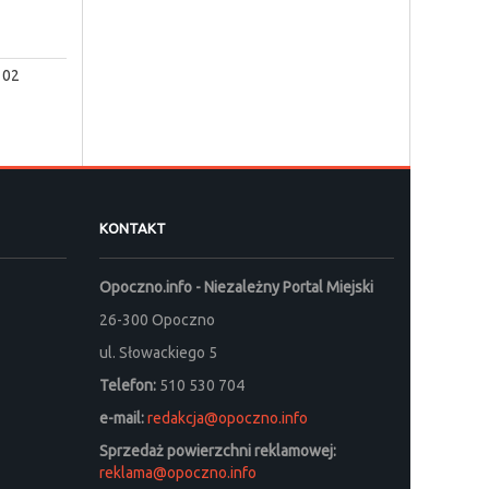
102
KONTAKT
Opoczno.info - Niezależny Portal Miejski
26-300 Opoczno
ul. Słowackiego 5
Telefon:
510 530 704
e-mail:
redakcja@opoczno.info
Sprzedaż powierzchni reklamowej:
reklama@opoczno.info