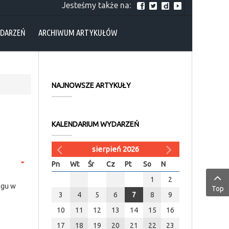
Jesteśmy także na:
YDARZEŃ
ARCHIWUM ARTYKUŁÓW
NAJNOWSZE ARTYKUŁY
KALENDARIUM WYDARZEŃ
sierpień 2026
Pn
Wt
Śr
Cz
Pt
So
N
1
2
ngu w
Top
3
4
5
6
7
8
9
10
11
12
13
14
15
16
17
18
19
20
21
22
23