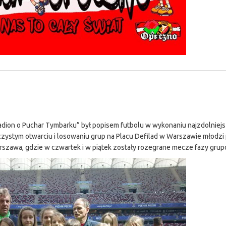
tadion o Puchar Tymbarku” był popisem futbolu w wykonaniu najzdolniej
roczystym otwarciu i losowaniu grup na Placu Defilad w Warszawie młodzi p
Warszawa, gdzie w czwartek i w piątek zostały rozegrane mecze fazy grup