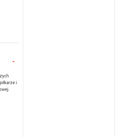
szych
iłkarze i
owej.