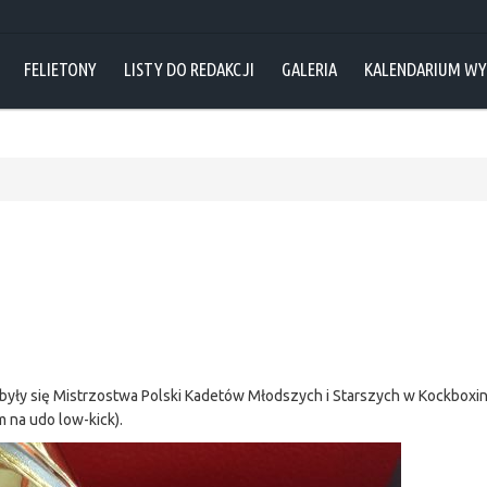
FELIETONY
LISTY DO REDAKCJI
GALERIA
KALENDARIUM W
były się Mistrzostwa Polski Kadetów Młodszych i Starszych w Kockboxi
m na udo low-kick).