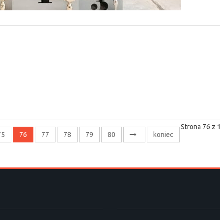
Strona 76 z 
75
76
77
78
79
80
koniec