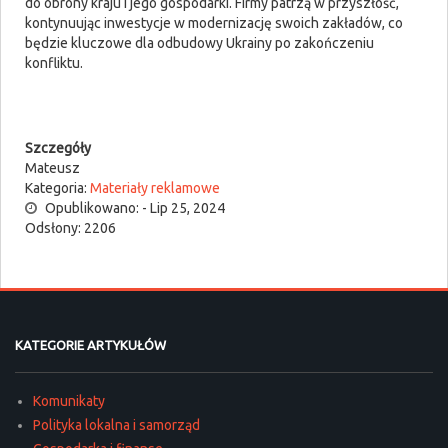
do obrony kraju i jego gospodarki. Firmy patrzą w przyszłość,
kontynuując inwestycje w modernizację swoich zakładów, co
będzie kluczowe dla odbudowy Ukrainy po zakończeniu
konfliktu.
Szczegóły
Mateusz
Kategoria:
Materiały reklamowe
Opublikowano: - Lip 25, 2024
Odsłony: 2206
KATEGORIE ARTYKUŁÓW
Komunikaty
Polityka lokalna i samorząd