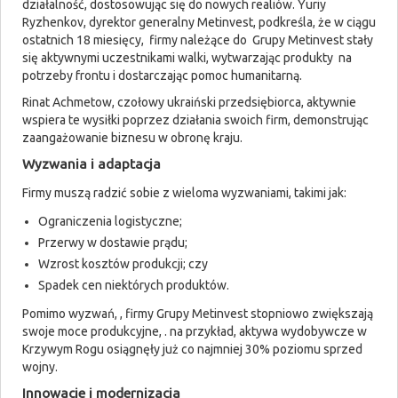
działalność, dostosowując się do nowych realiów. Yuriy
Ryzhenkov, dyrektor generalny Metinvest, podkreśla, że w ciągu
ostatnich 18 miesięcy, firmy należące do Grupy Metinvest stały
się aktywnymi uczestnikami walki, wytwarzając produkty na
potrzeby frontu i dostarczając pomoc humanitarną.
Rinat Achmetow, czołowy ukraiński przedsiębiorca, aktywnie
wspiera te wysiłki poprzez działania swoich firm, demonstrując
zaangażowanie biznesu w obronę kraju.
Wyzwania i adaptacja
Firmy muszą radzić sobie z wieloma wyzwaniami, takimi jak:
Ograniczenia logistyczne;
Przerwy w dostawie prądu;
Wzrost kosztów produkcji; czy
Spadek cen niektórych produktów.
Pomimo wyzwań, , firmy Grupy Metinvest stopniowo zwiększają
swoje moce produkcyjne, . na przykład, aktywa wydobywcze w
Krzywym Rogu osiągnęły już co najmniej 30% poziomu sprzed
wojny.
Innowacje i modernizacja