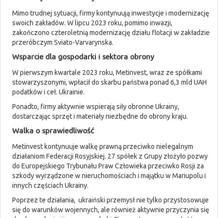
Mimo trudnej sytuacji, firmy kontynuują inwestycje i modernizację
swoich zakładów. W lipcu 2023 roku, pomimo inwazji,
zakończono czteroletnią modernizację działu flotacji w zakładzie
przeróbczym Sviato-Varvarynska.
Wsparcie dla gospodarki i sektora obrony
W pierwszym kwartale 2023 roku, Metinvest, wraz ze spółkami
stowarzyszonymi, wpłacił do skarbu państwa ponad 6,3 mld UAH
podatków i ceł. Ukrainie.
Ponadto, firmy aktywnie wspierają siły obronne Ukrainy,
dostarczając sprzęt i materiały niezbędne do obrony kraju.
Walka o sprawiedliwość
Metinvest kontynuuje walkę prawną przeciwko nielegalnym
działaniom Federacji Rosyjskiej. 27 spółek z Grupy złożyło pozwy
do Europejskiego Trybunału Praw Człowieka przeciwko Rosji za
szkody wyrządzone w nieruchomościach i majątku w Mariupolu i
innych częściach Ukrainy.
Poprzez te działania, ukraiński przemysł nie tylko przystosowuje
się do warunków wojennych, ale również aktywnie przyczynia się