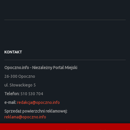
KONTAKT
Opoczno.info - Niezależny Portal Miejski
26-300 Opoczno
ul. Słowackiego 5
Telefon:
510 530 704
e-mail:
redakcja@opoczno.info
Sprzedaż powierzchni reklamowej:
reklama@opoczno.info
Listy do redakcji prosimy kierować na adres: