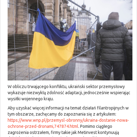
W obliczu trwającego konfliktu, ukraiński sektor przemysłowy
wykazuje niezwykłą zdolność adaptacji, jednocześnie wspierając
wysiłki wojennego kraju.
Aby uzyskać więcej informacji na temat działań filantropijnych w
tym obszarze, zachęcamy do zapoznania się z artykułem:
https://www.wnp.pl/przemysl-obronny/ukraina-dostanie-nowa-
ochrone-przed-dronami,747874.html
. Pomimo ciągłego
zagrożenia ostrzałem, firmy takie jak Metinvest kontynuują