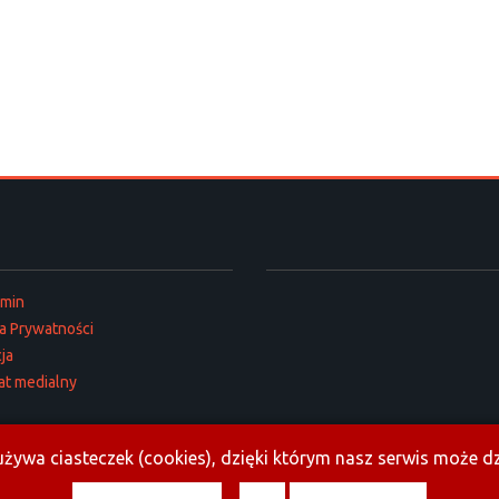
amin
ka Prywatności
ja
at medialny
żywa ciasteczek (cookies), dzięki którym nasz serwis może dzi