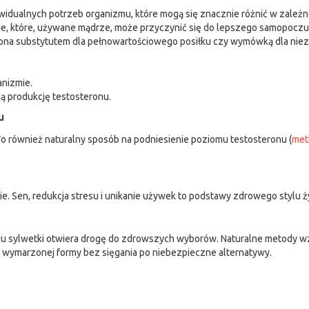
ualnych potrzeb organizmu, które mogą się znacznie różnić w zależnośc
zie, które, używane mądrze, może przyczynić się do lepszego samopoczu
 się ona substytutem dla pełnowartościowego posiłku czy wymówką dla 
anizmie.
ną produkcję testosteronu.
u
. To również naturalny sposób na podniesienie poziomu testosteronu (
met
enie. Sen, redukcja stresu i unikanie używek to podstawy zdrowego stylu
niu sylwetki otwiera drogę do zdrowszych wyborów. Naturalne metody wz
cia wymarzonej formy bez sięgania po niebezpieczne alternatywy.