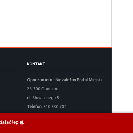
KONTAKT
Opoczno.info - Niezależny Portal Miejski
26-300 Opoczno
ul. Słowackiego 5
Telefon:
510 530 704
e-mail:
redakcja@opoczno.info
ałać lepiej.
Sprzedaż powierzchni reklamowej:
reklama@opoczno.info