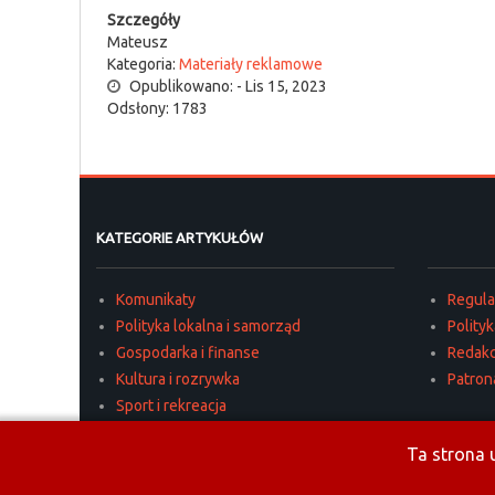
Szczegóły
Mateusz
Kategoria:
Materiały reklamowe
Opublikowano: - Lis 15, 2023
Odsłony: 1783
KATEGORIE ARTYKUŁÓW
Komunikaty
Regul
Polityka lokalna i samorząd
Polity
Gospodarka i finanse
Redakc
Kultura i rozrywka
Patron
Sport i rekreacja
Edukacja i oświata
Ta strona u
Kronika policyjna
Ciekawostki