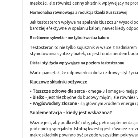
męskości, ale również cenny składnik wpływający na pro
Hormonalna równowaga a redukcja tkanki tłuszczowej
Jak testosteron wpływa na spalanie tłuszczu? Wysoki po
bardziej efektywne w spalaniu kalorii, nawet kiedy odp
Rzeźbienie sylwetki - nie tylko kwestia kalorii
Testosteron to nie tylko sojusznik w walce z nadmiarem
stymulowania syntezy białek, co jest fundamentem budo
Dieta i styl życia wpływające na poziom testosteronu
Warto pamiętać, że odpowiednia dieta i zdrowy styl ży
Kluczowe składniki odżywcze
•
Tłuszcze zdrowe dla serca
- omega-3 i omega-6 mają 
•
Białko
- jest niezbędne do budowy mięśni, ale równie
•
Węglowodany złożone
- są głównym źródłem energii 
Suplementacja - kiedy jest wskazana?
Ważne jest, aby podkreślić rolę, jaką pełni suplementa
pod opieką specjalisty. Istotną kwestią jest również zr
makroskładniki powinno być przede wszystkim pokrywan