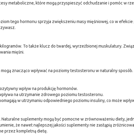
cesy metaboliczne, które mogą przyspieszyć odchudzanie i pomóc w rzeź
ziom tego hormonu sprzyja zwiększeniu masy mięśniowej, co w efekcie p
oczywasz.
 kilogramów. To także klucz do twardej, wyrzeźbionej muskulatury. Zwią
wania mięśni.
cia mogą znacząco wpływać na poziomy testosteronu w naturalny sposób.
pozytywny wpływ na produkcję hormonów.
ż wpływa na utrzymanie zdrowego poziomu testosteronu.
i pomagają w utrzymaniu odpowiedniego poziomu insuliny, co może wpły
cja. Naturalne suplementy mogą być pomocne w zrównoważeniu diety, jed
ozumienie, że nawet najlepszej jakości suplementy nie zastąpią zróżnicow
e przez kompletną dietę.