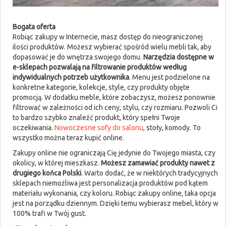
Bogata oferta
Robiąc zakupy w Internecie, masz dostęp do nieograniczonej
ilości produktów. Możesz wybierać spośród wielu mebli tak, aby
dopasować je do wnętrza swojego domu.
Narzędzia dostępne w
e-sklepach pozwalają na filtrowanie produktów według
indywidualnych potrzeb użytkownika
. Menu jest podzielone na
konkretne kategorie, kolekcje, style, czy produkty objęte
promocją. W dodatku meble, które zobaczysz, możesz ponownie
filtrować w zależności od ich ceny, stylu, czy rozmiaru. Pozwoli Ci
to bardzo szybko znaleźć produkt, który spełni Twoje
oczekiwania.
Nowoczesne sofy do salonu
, stoły, komody. To
wszystko można teraz kupić online.
Zakupy online nie ograniczają Cię jedynie do Twojego miasta, czy
okolicy, w której mieszkasz.
Możesz zamawiać produkty nawet z
drugiego końca Polski
. Warto dodać, że w niektórych tradycyjnych
sklepach niemożliwa jest personalizacja produktów pod kątem
materiału wykonania, czy koloru. Robiąc zakupy online, taka opcja
jest na porządku dziennym. Dzięki temu wybierasz mebel, który w
100% trafi w Twój gust.