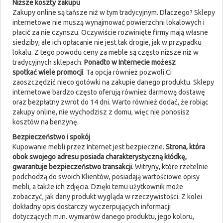
Niższe koszty zakupu
Zakupy online są tańsze niż w tym tradycyjnym. Dlaczego? Sklepy
internetowe nie muszą wynajmować powierzchni lokalowych i
płacić za nie czynszu. Oczywiście rozwinięte firmy mają własne
siedziby, ale ich opłacanie nie jest tak drogie, jak w przypadku
lokalu. Z tego powodu ceny za meble są często niższe niż w
tradycyjnych sklepach.
Ponadto w Internecie możesz
spotkać wiele promocji
. Ta opcja również pozwoli Ci
zaoszczędzić nieco gotówki na zakupie danego produktu. Sklepy
internetowe bardzo często oferują również darmową dostawę
oraz bezpłatny zwrot do 14 dni. Warto również dodać, że robiąc
zakupy online, nie wychodzisz z domu, więc nie ponosisz
kosztów na benzynę.
Bezpieczeństwo i spokój
Kupowanie mebli przez Internet jest bezpieczne.
Strona, która
obok swojego adresu posiada charakterystyczną kłódkę,
gwarantuje bezpieczeństwo transakcji
. Witryny, które rzetelnie
podchodzą do swoich Klientów, posiadają wartościowe opisy
mebli, a także ich zdjęcia. Dzięki temu użytkownik może
zobaczyć, jak dany produkt wygląda w rzeczywistości. Z kolei
dokładny opis dostarczy wyczerpujących informacji
dotyczących m.in. wymiarów danego produktu, jego koloru,