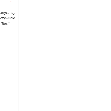
torycznej,
oczywiście
"Rosi".