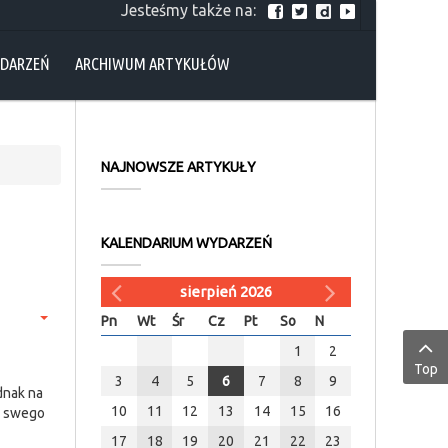
Jesteśmy także na:
YDARZEŃ
ARCHIWUM ARTYKUŁÓW
NAJNOWSZE ARTYKUŁY
KALENDARIUM WYDARZEŃ
sierpień 2026
Pn
Wt
Śr
Cz
Pt
So
N
1
2
Top
3
4
5
6
7
8
9
dnak na
10
11
12
13
14
15
16
ci swego
17
18
19
20
21
22
23