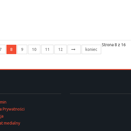
Strona 8 z 16
7
8
9
10
11
12
koniec
amin
ka Prywatności
ja
at medialny