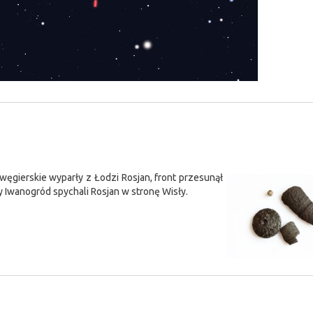
węgierskie wyparły z Łodzi Rosjan, front przesunął
y Iwanogród spychali Rosjan w stronę Wisły.