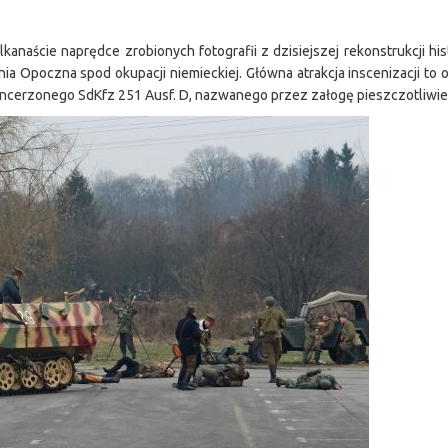
lkanaście naprędce zrobionych fotografii z dzisiejszej rekonstrukcji his
ia Opoczna spod okupacji niemieckiej. Główna atrakcja inscenizacji to 
cerzonego SdKfz 251 Ausf. D, nazwanego przez załogę pieszczotliwie 