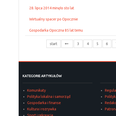
28. lipca 2014 minęło sto lat
Wirtualny spacer po Opocznie
Gospodarka Opoczna 85 lat temu
start
3
4
5
6
KATEGORIE ARTYKUŁÓW
Komunikaty
Regul
Polityka lokalna i samorząd
Polity
Gospodarka i finanse
Redakc
Kultura i rozrywka
Patron
Sport i rekreacja