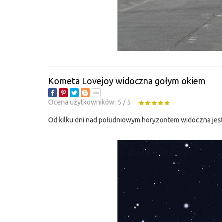
Kometa Lovejoy widoczna gołym okiem
Ocena użytkowników:
5
/
5
Od kilku dni nad południowym horyzontem widoczna jest 