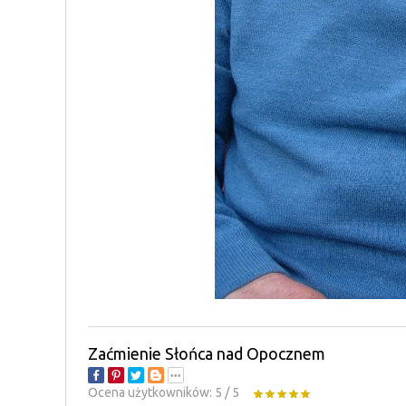
Zaćmienie Słońca nad Opocznem
Ocena użytkowników:
5
/
5