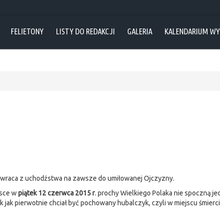
FELIETONY
LISTY DO REDAKCJI
GALERIA
KALENDARIUM W
owraca z uchodźstwa na zawsze do umiłowanej Ojczyzny.
jsce w
piątek 12 czerwca 2015 r
. prochy Wielkiego Polaka nie spoczną je
k jak pierwotnie chciał być pochowany hubalczyk, czyli w miejscu śmier