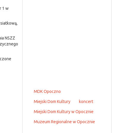
r 1 w
 siatkową,
nia NSZZ
izycznego
zczone
MDK Opoczno
Miejski Dom Kultury
koncert
Miejski Dom Kultury w Opocznie
Muzeum Regionalne w Opocznie