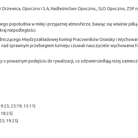
z Drzewica, Opoczno I S.A, Nadleśnictwo Opoczno,, SLO Opoczno, ZSP n
ego popołudnia w miłej i przyjaznej atmosferze, bawiąc się właśnie piłką
raj niepodległości.
dniczącego Międzyzakładowej Komisji Pracowników Oświaty i Wychowa
nad sprawnym przebiegiem turnieju czuwali nauczyciele wychowania f
 o poważnym podejściu do rywalizacji, co odzwierciedlają niżej zamies
:25; 25:19; 15:11)
 18:25)
25; 19:25)