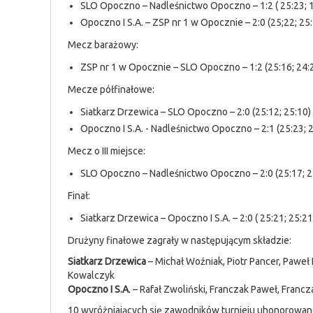
SLO Opoczno – Nadleśnictwo Opoczno – 1:2 ( 25:23; 1
Opoczno I S.A. – ZSP nr 1 w Opocznie – 2:0 (25;22; 25
Mecz barażowy:
ZSP nr 1 w Opocznie – SLO Opoczno – 1:2 (25:16; 24:2
Mecze półfinałowe:
Siatkarz Drzewica – SLO Opoczno – 2:0 (25:12; 25:10)
Opoczno I S.A. - Nadleśnictwo Opoczno – 2:1 (25:23; 2
Mecz o III miejsce:
SLO Opoczno – Nadleśnictwo Opoczno – 2:0 (25:17; 2
Finał:
Siatkarz Drzewica – Opoczno I S.A. – 2:0 ( 25:21; 25:21
Drużyny finałowe zagrały w następującym składzie:
Siatkarz Drzewica
– Michał Woźniak, Piotr Pancer, Paweł
Kowalczyk
Opoczno I S.A
. – Rafał Zwoliński, Franczak Paweł, Franc
10 wyróżniających się zawodników turnieju uhonorowano