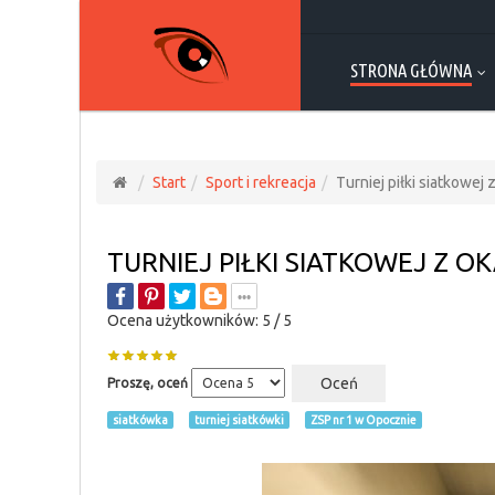
STRONA GŁÓWNA
Start
Sport i rekreacja
Turniej piłki siatkowej
TURNIEJ PIŁKI SIATKOWEJ Z O
Ocena użytkowników:
5
/
5
Proszę, oceń
siatkówka
turniej siatkówki
ZSP nr 1 w Opocznie