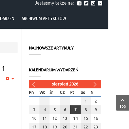
Jesteśmy także na:
YDARZEŃ
ARCHIWUM ARTYKUŁÓW
NAJNOWSZE ARTYKUŁY
 1
KALENDARIUM WYDARZEŃ
sierpień 2026
Pn
Wt
Śr
Cz
Pt
So
N
1
2
Top
3
4
5
6
7
8
9
10
11
12
13
14
15
16
17
18
19
20
21
22
23