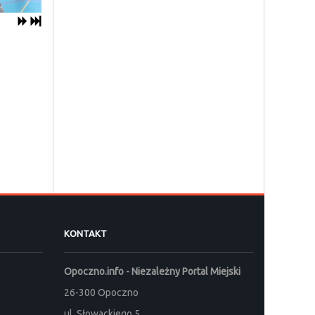
KONTAKT
Opoczno.info - Niezależny Portal Miejski
26-300 Opoczno
ul. Słowackiego 5