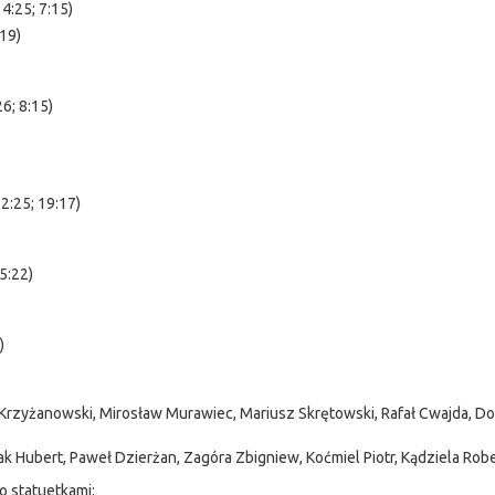
4:25; 7:15)
:19)
6; 8:15)
2:25; 19:17)
5:22)
)
 Krzyżanowski, Mirosław Murawiec, Mariusz Skrętowski, Rafał Cwajda, Do
zak Hubert, Paweł Dzierżan, Zagóra Zbigniew, Koćmiel Piotr, Kądziela Robe
 statuetkami: