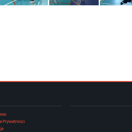
amin
ka Prywatności
ja