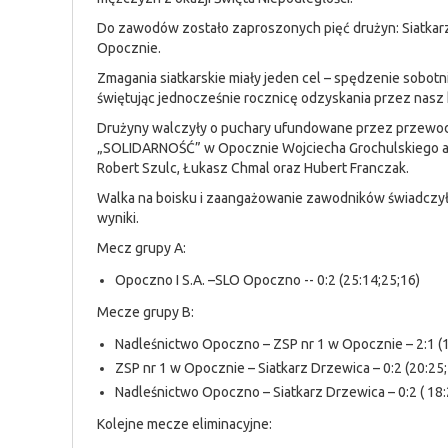
Do zawodów zostało zaproszonych pięć drużyn: Siatkar
Opocznie.
Zmagania siatkarskie miały jeden cel – spędzenie sobotni
świętując jednocześnie rocznicę odzyskania przez nasz k
Drużyny walczyły o puchary ufundowane przez przewo
„SOLIDARNOŚĆ” w Opocznie Wojciecha Grochulskiego a 
Robert Szulc, Łukasz Chmal oraz Hubert Franczak.
Walka na boisku i zaangażowanie zawodników świadczyły
wyniki.
Mecz grupy A:
Opoczno I S.A. –SLO Opoczno -- 0:2 (25:14;25;16)
Mecze grupy B:
Nadleśnictwo Opoczno – ZSP nr 1 w Opocznie – 2:1 (19
ZSP nr 1 w Opocznie – Siatkarz Drzewica – 0:2 (20:25;
Nadleśnictwo Opoczno – Siatkarz Drzewica – 0:2 ( 18:
Kolejne mecze eliminacyjne: