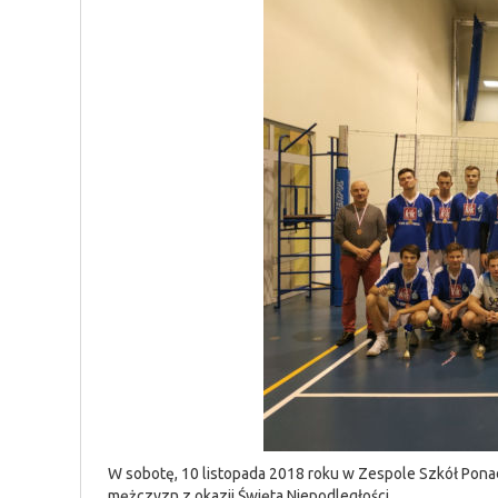
W sobotę, 10 listopada 2018 roku w Zespole Szkół Ponadg
mężczyzn z okazji Święta Niepodległości.