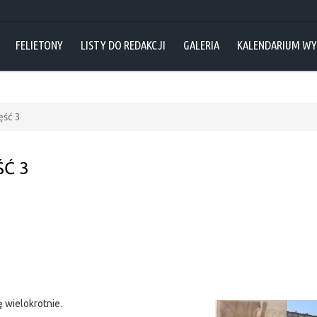
FELIETONY
LISTY DO REDAKCJI
GALERIA
KALENDARIUM W
ęść 3
ŚĆ 3
ę wielokrotnie.