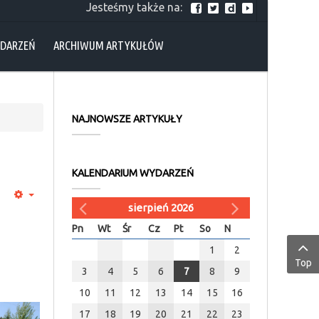
Jesteśmy także na:
YDARZEŃ
ARCHIWUM ARTYKUŁÓW
NAJNOWSZE ARTYKUŁY
KALENDARIUM WYDARZEŃ
sierpień 2026
Pn
Wt
Śr
Cz
Pt
So
N
1
2
Top
3
4
5
6
7
8
9
10
11
12
13
14
15
16
17
18
19
20
21
22
23