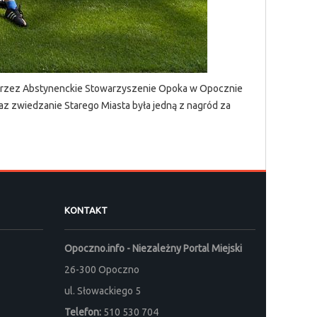
 przez Abstynenckie Stowarzyszenie Opoka w Opocznie
az zwiedzanie Starego Miasta była jedną z nagród za
KONTAKT
Opoczno.info - Niezależny Portal Miejski
26-300 Opoczno
ul. Słowackiego 5
Telefon:
510 530 704