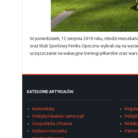
W poniedziałek, 12 sierpnia 2019 roku, młodzi miesz
oraz Klub Sportowy Feniks Opoczno wybrali się na wyci
uczęszczanie na wakacyjne treningi piłkarskie oraz wars
KATEGORIE ARTYKUŁÓW
Komunikaty
Regul
Polityka lokalna i samorząd
Polity
Gospodarka i finanse
Redakc
Kultura i rozrywka
Patron