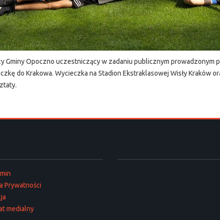
kańcy Gminy Opoczno uczestniczący w zadaniu publicznym prowadzonym
eczkę do Krakowa. Wycieczka na Stadion Ekstraklasowej Wisły Kraków or
ztaty.
amin
ka Prywatności
ja
at medialny