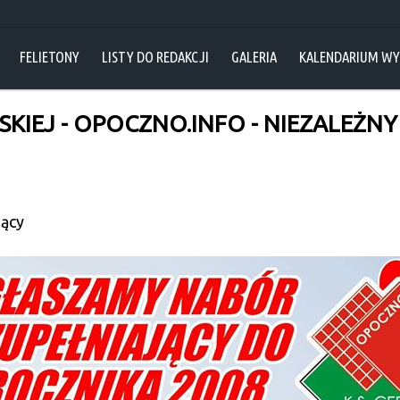
FELIETONY
LISTY DO REDAKCJI
GALERIA
KALENDARIUM W
KIEJ - OPOCZNO.INFO - NIEZALEŻNY
jący