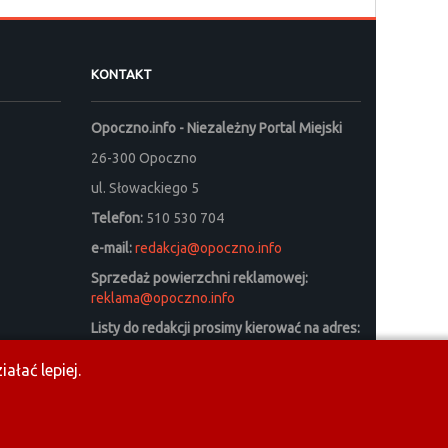
KONTAKT
Opoczno.info - Niezależny Portal Miejski
26-300 Opoczno
ul. Słowackiego 5
Telefon:
510 530 704
e-mail:
redakcja@opoczno.info
Sprzedaż powierzchni reklamowej:
reklama@opoczno.info
Listy do redakcji prosimy kierować na adres:
listy_do_redakcji@opoczno.info
ałać lepiej.