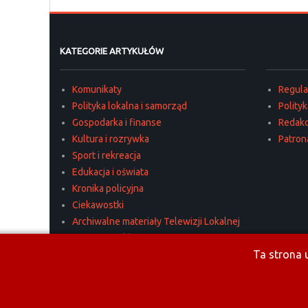
KATEGORIE ARTYKUŁÓW
Komunikaty
Regul
Polityka lokalna i samorząd
Polity
Gospodarka i finanse
Redakc
Kultura i rozrywka
Patron
Sport i rekreacja
Edukacja i oświata
Kronika policyjna
Ciekawostki
Archiwalne materiały Telewizji Lokalnej
Materiały reklamowe
Ta strona u