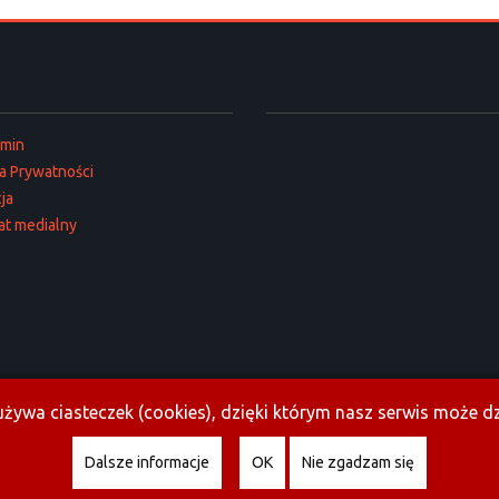
amin
ka Prywatności
ja
at medialny
żywa ciasteczek (cookies), dzięki którym nasz serwis może dzi
Dalsze informacje
OK
Nie zgadzam się
Copyright © 2026 Opoczno.info. All Rights Reserved